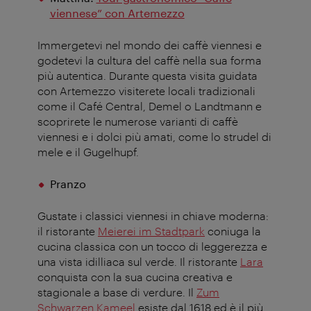
viennese” con Artemezzo
Immergetevi nel mondo dei caffè viennesi e
godetevi la cultura del caffè nella sua forma
più autentica. Durante questa visita guidata
con
Artemezzo
visiterete locali tradizionali
come il Café Central,
Demel
o
Landtmann
e
scoprirete le numerose varianti di caffè
viennesi e i dolci più amati, come lo strudel di
mele e il
Gugelhupf
.
Pranzo
Gustate i classici viennesi in chiave moderna:
il ristorante
Meierei im Stadtpark
coniuga la
cucina classica con un tocco di leggerezza e
una vista idilliaca sul verde. Il ristorante
Lara
conquista con la sua cucina creativa e
stagionale a base di verdure. Il
Zum
Schwarzen Kameel
esiste dal 1618 ed è il più