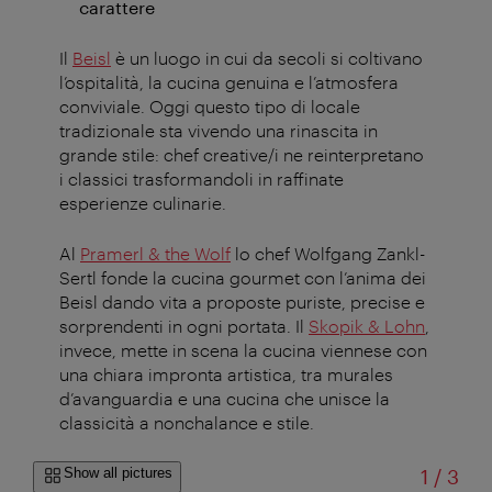
carattere
Il
Beisl
è un luogo in cui da secoli si coltivano
l’ospitalità, la cucina genuina e l’atmosfera
conviviale. Oggi questo tipo di locale
tradizionale sta vivendo una rinascita in
grande stile: chef creative/i ne reinterpretano
i classici trasformandoli in raffinate
esperienze culinarie.
Al
Pramerl
& the Wolf
lo chef Wolfgang
Zankl-
Sertl
fonde la cucina gourmet con l’anima dei
Beisl
dando vita a proposte puriste, precise e
sorprendenti in ogni portata. Il
Skopik
&
Lohn
,
invece, mette in scena la cucina viennese con
una chiara impronta artistica, tra murales
d’avanguardia e una cucina che unisce la
classicità a nonchalance e stile
.
of
Show all pictures
1
/
3