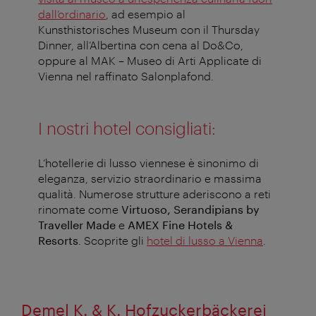
dall’ordinario
, ad esempio al
Kunsthistorisches Museum con il
Thursday
Dinner
, all’Albertina con cena al
Do&Co
,
oppure al MAK – Museo di Arti Applicate di
Vienna nel raffinato
Salonplafond
.
I nostri hotel consigliati
:
L’
hotellerie
di lusso viennese è sinonimo di
eleganza, servizio straordinario e massima
qualità. Numerose strutture aderiscono a reti
rinomate come
Virtuoso,
Serandipians
by
Traveller Made
e
AMEX Fine Hotels &
Resorts
. Scoprite gli
hotel di lusso a Vienna
.
Demel K. & K. Hofzuckerbäckerei