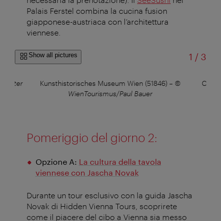
Palais
Ferstel
combina la cucina fusion
giapponese-austriaca con l’architettura
viennese
.
of
Show all pictures
1
/
3
s/Peter
Kunsthistorisches Museum Wien (51846)
–
©
Caffè
WienTourismus/Paul Bauer
Pomeriggio del giorno 2
:
Opzione A:
La cultura della tavola
viennese con Jascha Novak
Durante un tour esclusivo con la guida Jascha
Novak di
Hidden
Vienna Tours, scoprirete
come il piacere del cibo a Vienna sia messo