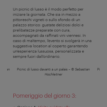
Un picnic di lusso è il modo perfetto per
iniziare la giornata. Che sia in mezzo a
pittoreschi vigneti o sullo sfondo di un
palazzo storico: gustate deliziosi dolci e
prelibatezze preparate con cura,
accompagnati da raffinati vini viennesi. In
caso di maltempo, l’evento si svolgerà in
una
suggestiva location
al coperto garantendo
un’esperienza lussuosa, personalizzata e
sempre fuori dall’ordinario
.
astian
Picnic di lusso davanti a un palais
–
© Sebastian
Picnic
Hochleitner
Pomeriggio del giorno 3
: