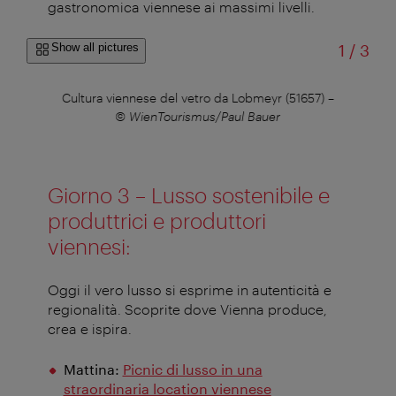
gastronomica viennese ai massimi livelli
.
of
Show all pictures
1
/
3
–
©
Cultura viennese del vetro da Lobmeyr (51657)
–
Ore
© WienTourismus/Paul Bauer
Giorno 3 – Lusso sostenibile e
produttrici e produttori
viennesi
:
Oggi il vero lusso si esprime in autenticità e
regionalità. Scoprite dove Vienna produce,
crea e ispira
.
Mattina:
Picnic di lusso in una
straordinaria location viennese