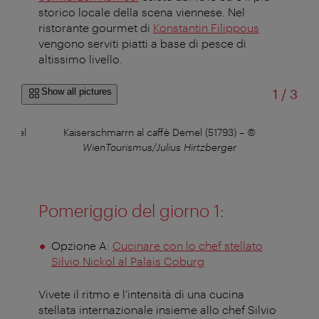
storico locale della scena viennese. Nel
ristorante gourmet di
Konstantin Filippous
vengono serviti piatti a base di pesce di
altissimo livello
.
of
Show all pictures
1
/
3
Kameel
Kaiserschmarrn al caffè Demel (51793)
–
©
Pran
aud
WienTourismus/Julius Hirtzberger
Pomeriggio del giorno 1
:
Opzione A:
Cucinare con lo chef stellato
Silvio Nickol al Palais Coburg
Vivete il ritmo e l’intensità di una cucina
stellata internazionale insieme allo chef Silvio