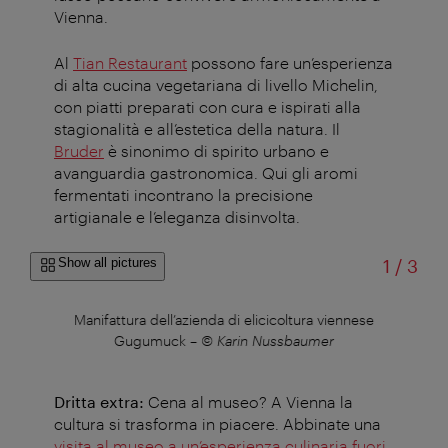
Vienna
.
Al
Tian Restaurant
possono fare un’esperienza
di alta cucina vegetariana di livello Michelin,
con piatti preparati con cura e ispirati alla
stagionalità e all’estetica della natura. Il
Bruder
è sinonimo di spirito urbano e
avanguardia gastronomica. Qui gli aromi
fermentati incontrano la precisione
artigianale e l’eleganza disinvolta
.
of
Show all pictures
1
/
3
Manifattura dell’azienda di elicicoltura viennese
Gugumuck
–
© Karin Nussbaumer
Dritta extra:
Cena al museo? A Vienna la
cultura si trasforma in piacere. Abbinate una
visita al museo a un’esperienza culinaria fuori