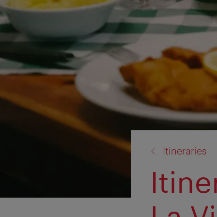
back
Itineraries
to:
Itine
La V