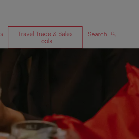
es
Travel Trade & Sales
Search
Tools
SEARCH
on map