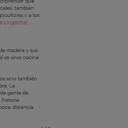
 sorprender que
ocales, también
icultores y a los
o
Lingenhel
.
 de madera y sus
sl se sirve cocina
cos sino también
era. La
 de gente de
 historia
a poca distancia