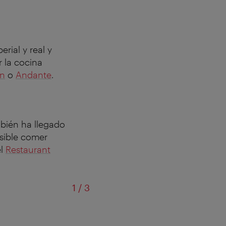
rial y real y
 la cocina
on
o
Andante
.
bién ha llegado
osible comer
el
Restaurant
of
1
/
3
Topfe