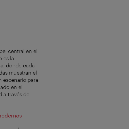
el central en el
o es la
pa, donde cada
adas muestran el
n escenario para
cado en el
d a través de
 modernos