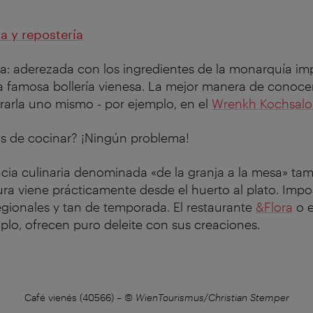
a y repostería
a: aderezada con los ingredientes de la monarquía impe
 famosa bollería vienesa. La mejor manera de conocer
rarla uno mismo - por ejemplo, en el
Wrenkh Kochsal
as de cocinar? ¡Ningún problema!
ia culinaria denominada «de la granja a la mesa» tam
ura viene prácticamente desde el huerto al plato. Imp
gionales y tan de temporada. El restaurante
&Flora
o 
mplo, ofrecen puro deleite con sus creaciones.
Café vienés (40566)
–
© WienTourismus/Christian Stemper