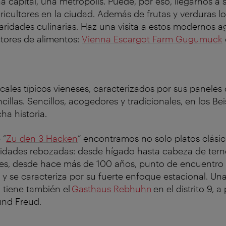
a capital, una metrópolis. Puede, por eso, llegarnos a
icultores en la ciudad. Además de frutas y verduras l
ridades culinarias. Haz una visita a estos modernos agr
tores de alimentos:
Vienna Escargot Farm Gugumuck
cales típicos vieneses, caracterizados por sus paneles
ncillas. Sencillos, acogedores y tradicionales, en los Bei
ha historia.
 “
Zu den 3 Hacken
” encontramos no solo platos clási
idades rebozadas: desde hígado hasta cabeza de tern
es, desde hace más de 100 años, punto de encuentro
 y se caracteriza por su fuerte enfoque estacional. Una
 tiene también el
Gasthaus Rebhuhn
en el distrito 9, 
nd Freud.