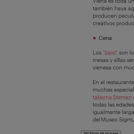
Viena es toda un
también haya agr
producen peculia
creativos produc
Cena
Los
"beisl"
son lo
mesas y sillas se
vienesa con muc
En el restaurante
muchas especial
taberna Steman
todas las edades
igualmente larga
del Museo Sigmu
Show all pictures