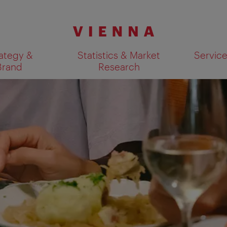
ategy &
Statistics & Market
Servic
Brand
Research
Show search results 