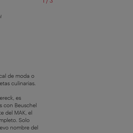
of
1
/
3
l
Me
local de moda o
tas culinarias.
ereck, es
és con Beuschel
te del MAK, el
mpleto. Solo
uevo nombre del