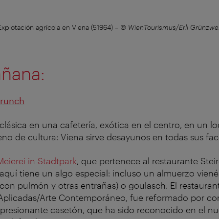
Explotación agrícola en Viena (51964)
–
© WienTourismus/Erli Grünzwei
añana:
brunch
clásica en una cafetería, exótica en el centro, en un 
eno de cultura: Viena sirve desayunos en todas sus face
Meierei in Stadtpark
, que pertenece al restaurante Steir
 aquí tiene un algo especial: incluso un almuerzo vien
con pulmón y otras entrañas) o goulasch. El restauran
Aplicadas/Arte Contemporáneo, fue reformado por co
presionante casetón, que ha sido reconocido en el n