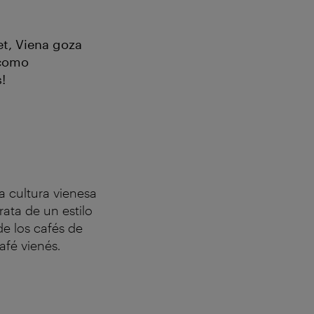
et, Viena goza
 como
!
a cultura vienesa
rata de un estilo
e los cafés de
afé vienés.