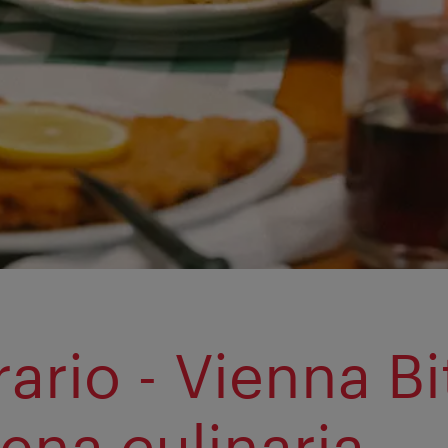
rario - Vienna Bi
iena culinaria