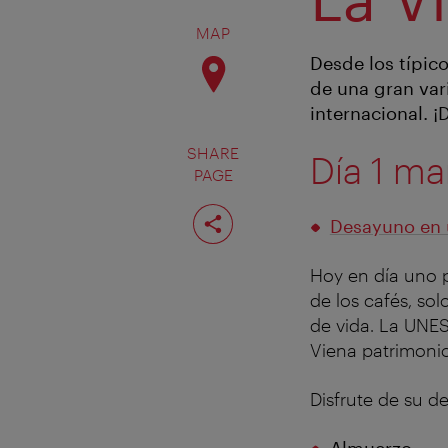
MAP
Desde los típic
de una gran var
internacional. ¡
SHARE
Día 1 ma
PAGE
Share
page
Desayuno en 
Hoy en día uno p
de los cafés, sol
de vida. La UNES
Viena patrimonio
Disfrute de su d