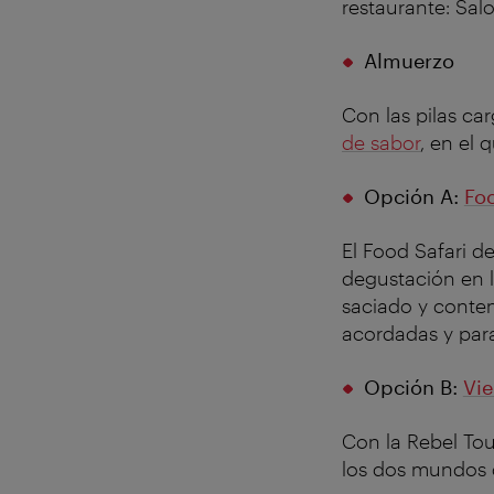
restaurante: Sal
Almuerzo
Con las pilas ca
de sabor
, en el 
Opción A:
Foo
El Food Safari d
degustación en l
saciado y content
acordadas y para
Opción B:
Vie
Con la Rebel Tou
los dos mundos cu