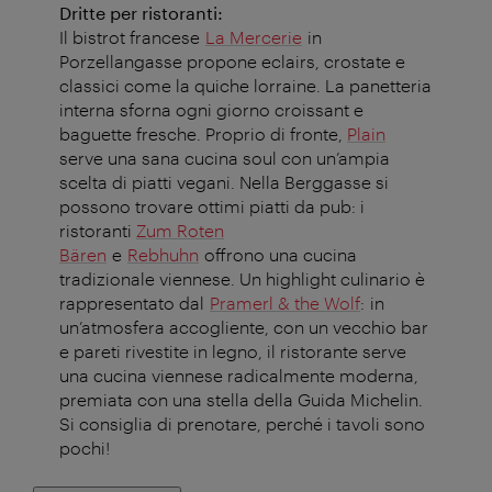
Dritte per ristoranti:
Il bistrot francese
La Mercerie
in
Porzellangasse propone eclairs, crostate e
classici come la quiche lorraine. La panetteria
interna sforna ogni giorno croissant e
baguette fresche. Proprio di fronte,
Plain
serve una sana cucina soul con un’ampia
scelta di piatti vegani. Nella Berggasse si
possono trovare ottimi piatti da pub: i
ristoranti
Zum Roten
Bären
e
Rebhuhn
offrono una cucina
tradizionale viennese. Un highlight culinario è
rappresentato dal
Pramerl & the Wolf
: in
un’atmosfera accogliente, con un vecchio bar
e pareti rivestite in legno, il ristorante serve
una cucina viennese radicalmente moderna,
premiata con una stella della Guida Michelin.
Si consiglia di prenotare, perché i tavoli sono
pochi!