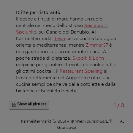
Dritte per ristoranti:
Il pesce e i frutti di mare hanno un ruolo
centrale nel menu dello stiloso
Restaurant
Spelunke
, sul Canale del Danubio. Al
Karmelitermarkt,
Tewa
serve cucina biologica
orientale-mediterranea, mentre
Zimmer37
è
una gastronomia e un ristorante in uno. A
poche strade di distanza,
Skopik & Lohn
colpisce per gli interni freschi, i piccoli piatti e
gli ottimi cocktail. Il
Restaurant Sperling
si
trova direttamente nell’Augarten e offre una
cucina semplice che va dalla cotoletta e dalla
bistecca ai Buchteln freschi.
of
Show all pictures
1
/
3
©
Karmelitermarkt (51956)
–
© WienTourismus/Erli
Augart
Grünzweil