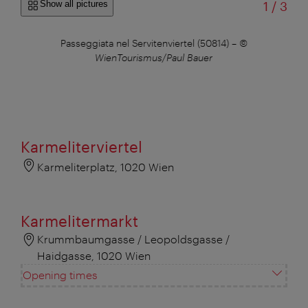
of
Show all pictures
1
/
3
Passeggiata nel Servitenviertel (50814)
–
©
M
WienTourismus/Paul Bauer
Karmeliterviertel
Karmeliterplatz, 1020 Wien
Karmelitermarkt
Krummbaumgasse / Leopoldsgasse /
Haidgasse, 1020 Wien
Opening times