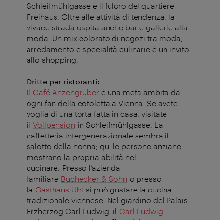
Schleifmühlgasse è il fulcro del quartiere
Freihaus. Oltre alle attività di tendenza, la
vivace strada ospita anche bar e gallerie alla
moda. Un mix colorato di negozi tra moda,
arredamento e specialità culinarie è un invito
allo shopping.
Dritte per ristoranti:
Il
Café Anzengruber
è una meta ambita da
ogni fan della cotoletta a Vienna. Se avete
voglia di una torta fatta in casa, visitate
il
Vollpension
in Schleifmühlgasse. La
caffetteria intergenerazionale sembra il
salotto della nonna; qui le persone anziane
mostrano la propria abilità nel
cucinare. Presso l’azienda
familiare
Buchecker & Sohn
o presso
la
Gasthaus Ubl
si può gustare la cucina
tradizionale viennese. Nel giardino del Palais
Erzherzog Carl Ludwig, il
Carl Ludwig