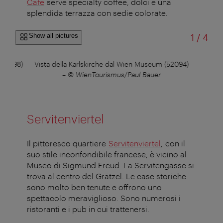
Café
serve specialty coffee, dolci e una
splendida terrazza con sedie colorate.
of
Show all pictures
1
/
4
 (51998)
Vista della Karlskirche dal Wien Museum (52094)
–
© WienTourismus/Paul Bauer
Servitenviertel
Il pittoresco quartiere
Servitenviertel
, con il
suo stile inconfondibile francese, è vicino al
Museo di Sigmund Freud. La Servitengasse si
trova al centro del Grätzel. Le case storiche
sono molto ben tenute e offrono uno
spettacolo meraviglioso. Sono numerosi i
ristoranti e i pub in cui trattenersi.