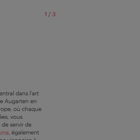
of
1
/
3
Topfe
ntral dans l’art
ine Augarten en
urope, où chaque
ées, vous
de servir de
aine
, également