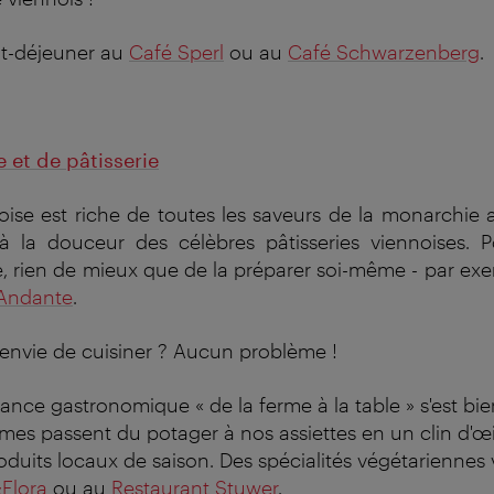
it-déjeuner au
Café Sperl
ou au
Café Schwarzenberg
.
 et de pâtisserie
oise est riche de toutes les saveurs de la monarchie 
à la douceur des célèbres pâtisseries viennoises. P
e, rien de mieux que de la préparer soi-même - par ex
Andante
.
envie de cuisiner ? Aucun problème !
ance gastronomique « de la ferme à la table » s'est bi
mes passent du potager à nos assiettes en un clin d'œil
oduits locaux de saison. Des spécialités végétariennes
Flora
ou au
Restaurant Stuwer
.