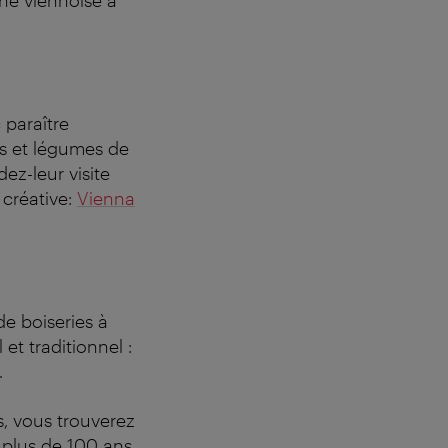
ine viennoise à
 paraître
its et légumes de
dez-leur visite
 créative:
Vienna
e boiseries à
 et traditionnel :
.
s, vous trouverez
 plus de 100 ans,