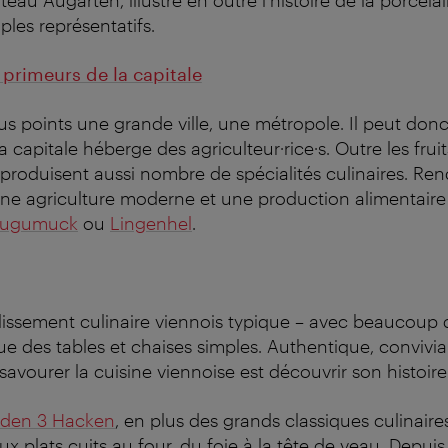
teau Augarten, illustre en outre l’histoire de la porcela
ples représentatifs.
 primeurs de la capitale
us points une grande ville, une métropole. Il peut donc
 capitale héberge des agriculteur·rice·s. Outre les fru
e·s produisent aussi nombre de spécialités culinaires. Ren
ne agriculture moderne et une production alimentaire
Gugumuck
ou
Lingenhel
.
lissement culinaire viennois typique – avec beaucoup d
 que des tables et chaises simples. Authentique, convivial
savourer la cuisine viennoise est découvrir son histoire
 den 3 Hacken
, en plus des grands classiques culinaire
 plats cuits au four, du foie à la tête de veau. Depuis