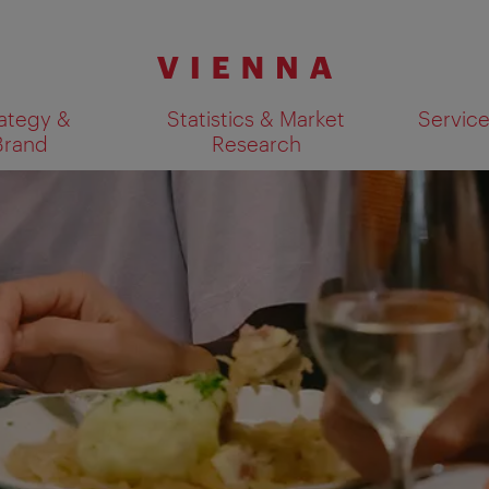
ategy &
Statistics & Market
Servic
Brand
Research
Show search results 