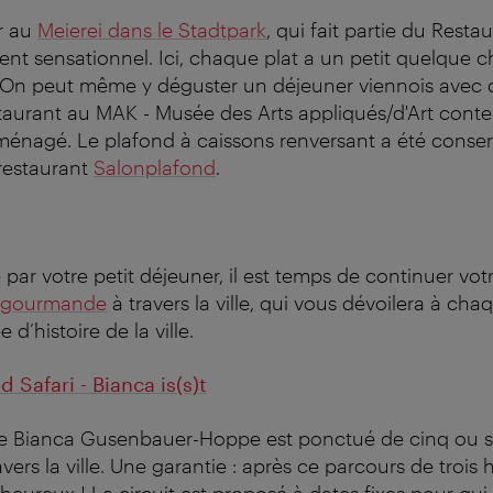
r au
Meierei dans le Stadtpark
, qui fait partie du Resta
ent sensationnel. Ici, chaque plat a un petit quelque 
 On peut même y déguster un déjeuner viennois avec 
taurant au MAK - Musée des Arts appliqués/d'Art cont
énagé. Le plafond à caissons renversant a été conserv
restaurant
Salonplafond
.
 par votre petit déjeuner, il est temps de continuer vo
 gourmande
à travers la ville, qui vous dévoilera à cha
d’histoire de la ville.
d Safari - Bianca is(s)t
de Bianca Gusenbauer-Hoppe est ponctué de cinq ou si
vers la ville. Une garantie : après ce parcours de trois 