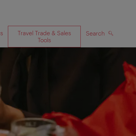
es
Travel Trade & Sales
Search
Tools
SEARCH
on map