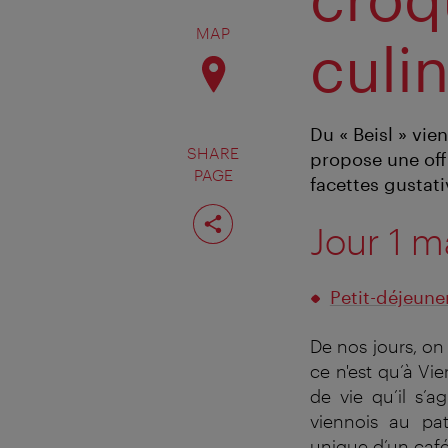
MAP
culin
Du « Beisl » vi
SHARE
propose une offr
PAGE
facettes gustati
Share
page
Jour 1 m
Petit-déjeune
De nos jours, on 
ce n'est qu’à Vi
de vie qu’il s’a
viennois au pat
unique d’un café