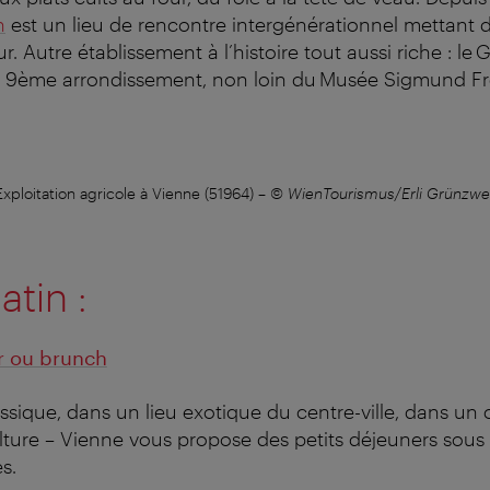
n
est un lieu de rencontre intergénérationnel mettant 
r. Autre établissement à l’histoire tout aussi riche : le
e 9ème arrondissement, non loin du Musée Sigmund F
Exploitation agricole à Vienne (51964)
–
© WienTourismus/Erli Grünzwei
atin :
r ou brunch
ssique, dans un lieu exotique du centre-ville, dans un
lture – Vienne vous propose des petits déjeuners sou
s.