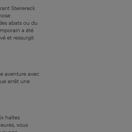
urant Steirereck
chose
des abats ou du
emporain a été
é et ressurgit
tre aventure avec
que arrêt une
x haltes
heures, vous