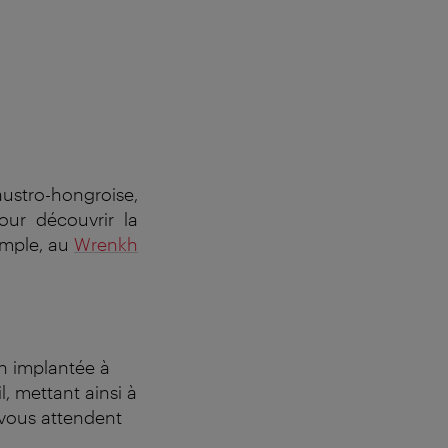
austro-hongroise,
our découvrir la
emple, au
Wrenkh
en implantée à
, mettant ainsi à
 vous attendent