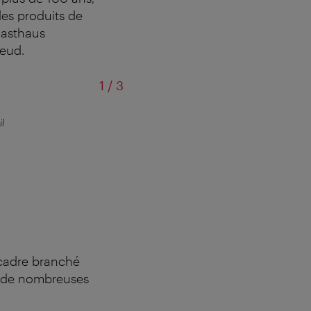
des produits de
 Gasthaus
reud.
of
1
/
3
l
Stand
 cadre branché
s de nombreuses