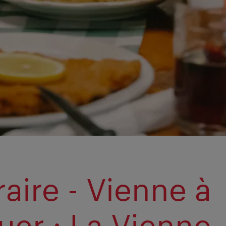
raire - Vienne à
uer : La Vienne