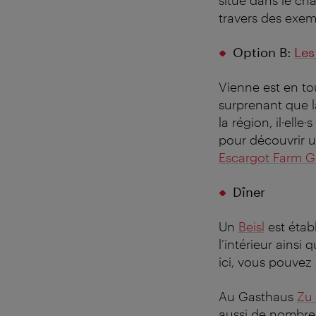
situé dans le châ
travers des exem
Option B:
Les
Vienne est en to
surprenant que la
la région, il·ell
pour découvrir u
Escargot Farm 
Dîner
Un
Beisl
est étab
l’intérieur ainsi
ici, vous pouvez 
Au Gasthaus
Zu
aussi de nombreux