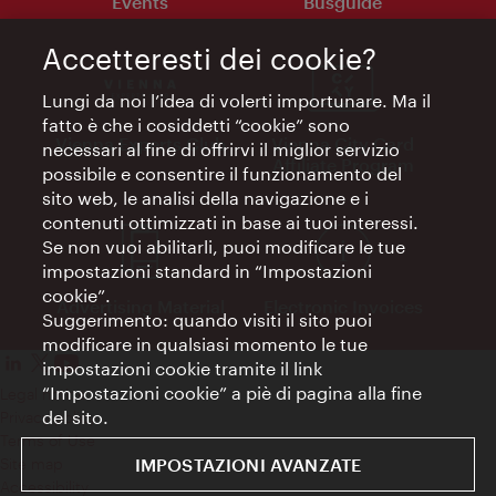
Events
Busguide
Accetteresti dei cookie?
Lungi da noi l’idea di volerti importunare. Ma il
fatto è che i cosiddetti “cookie” sono
Vienna Experts Club
Vienna City Card
necessari al fine di offrirvi il miglior servizio
Affiliate Program
possibile e consentire il funzionamento del
sito web, le analisi della navigazione e i
contenuti ottimizzati in base ai tuoi interessi.
Se non vuoi abilitarli, puoi modificare le tue
impostazioni standard in “Impostazioni
cookie”.
Advertising Material
Electronic Invoices
Suggerimento: quando visiti il sito puoi
modificare in qualsiasi momento le tue
impostazioni cookie tramite il link
“Impostazioni cookie” a piè di pagina alla fine
Legal notice
del sito.
Privacy policy
Terms of Use
IMPOSTAZIONI AVANZATE
Site map
Accessibility