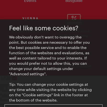
Events
Busguide
Feel like some cookies?
Vienna Experts Club
Vienna City Card
Affiliate Program
We obviously don't want to overegg the
point. But cookies are necessary to offer you
the best possible service and to enable the
function of the websites and evaluations, as
well as content tailored to your interests. If
you would prefer not to allow this, you can
Advertising Material
Electronic Invoices
change your default settings under
"Advanced settings".
Tip: You can change your cookie settings at
Legal notice
any time while visiting the website by clicking
Privacy policy
on the "Cookie settings" link in the footer at
Terms of Use
the bottom of the website.
Site map
Accessibility