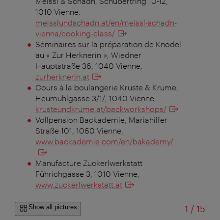
Meissl & Schadn, Schubertring 10-12,
1010 Vienne.
meisslundschadn.at/en/meissl-schadn-
vienna/cooking-class/
Séminaires sur la préparation de Knödel
au « Zur Herknerin », Wiedner
Hauptstraße 36, 1040 Vienne,
zurherknerin.at
Cours à la boulangerie Kruste & Krume,
Heumühlgasse 3/1/, 1040 Vienne,
krusteundkrume.at/backworkshops/
Vollpension Backademie, Mariahilfer
Straße 101, 1060 Vienne,
www.backademie.com/en/bakademy/
Manufacture Zuckerlwerkstatt
Führichgasse 3, 1010 Vienne,
www.zuckerlwerkstatt.at
of
Show all pictures
1
/
15