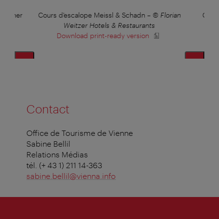
 Wiener
Cours d'escalope Meissl & Schadn
–
© Florian
Cour
©
Weitzer Hotels & Restaurants
Download print-ready version
Contact
Office de Tourisme de Vienne
Sabine Bellil
Relations Médias
tél. (+ 43 1) 211 14-363
sabine.bellil@vienna.info