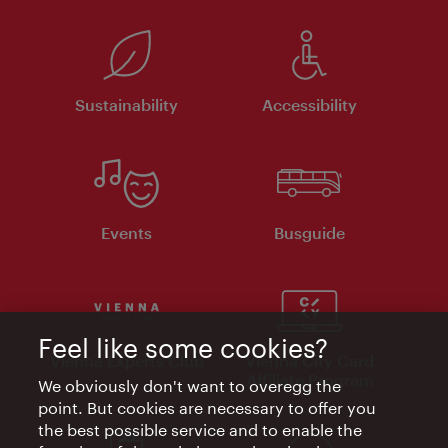
Sustainability
Accessibility
Events
Busguide
Feel like some cookies?
Vienna Experts Club
Vienna City Card
Affiliate Program
We obviously don't want to overegg the
point. But cookies are necessary to offer you
the best possible service and to enable the