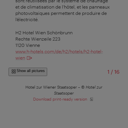
sont réutilisées par le système de chauffage
et de climatisation de l’hôtel, et les panneaux
photovoltaïques permettent de produire de
l’électricité.
H2 Hotel Wien Schönbrunn
Rechte Wienzeile 223
1120 Vienne
www.h-hotels.com/de/h2/hotels/h2-hotel-
wien
of
Show all pictures
1
/
16
 H-
Hotel zur Wiener Staatsoper
–
© Hotel zur
Hot
Staatsoper
Download print-ready version