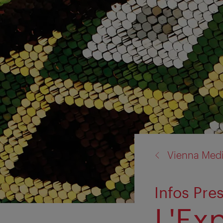
back
Vienna Med
to:
Infos Pre
L'Ex