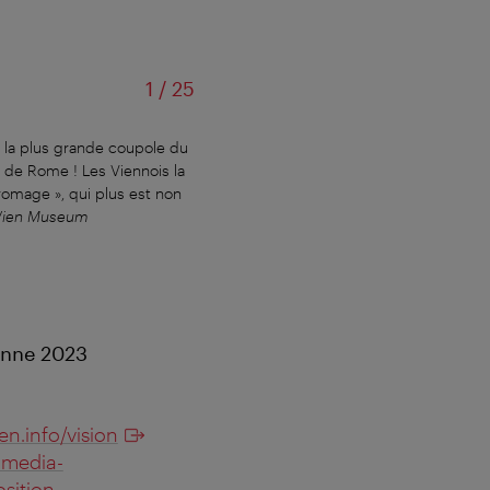
of
1
/
25
s, la plus grande coupole du
Quatre mètres de diamètre, quatre tonne
e de Rome ! Les Viennois la
de la Rotonde. Le toit reposait sur 32 
romage », qui plus est non
pouvait accueillir 27 000 visiteurs. 
ien Museum
temps de pluie, ce qui constituait un su
ienne 2023
n.info/vision
-media-
sition-