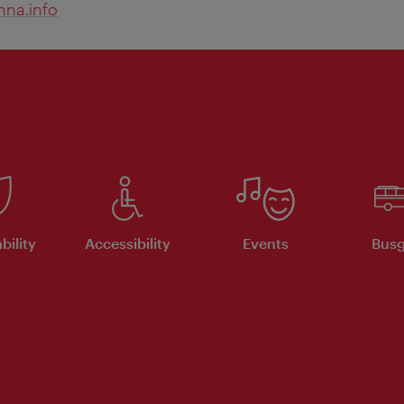
nna.info
bility
Accessibility
Events
Busg