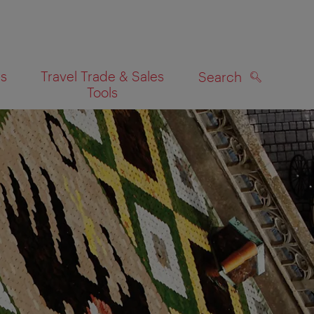
es
Travel Trade & Sales
Search
Tools
SEARCH
on map