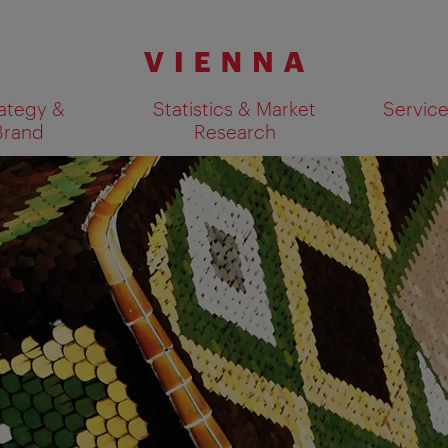
ategy &
Statistics & Market
Servic
Brand
Research
Show search results 