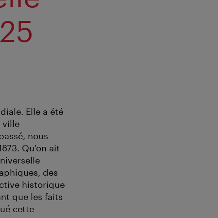
 25
iale. Elle a été
ville
 passé, nous
873. Qu'on ait
niverselle
raphiques, des
ctive historique
nt que les faits
qué cette