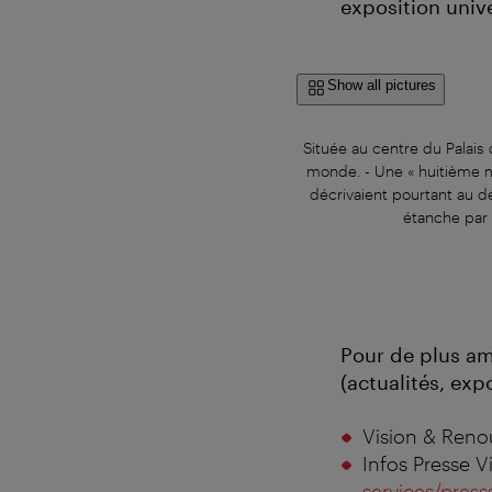
exposition unive
Show all pictures
Située au centre du Palais 
monde. - Une « huitième me
décrivaient pourtant au d
étanche par 
Pour de plus am
(actualités, expo
Vision & Renou
Infos Presse 
services/press