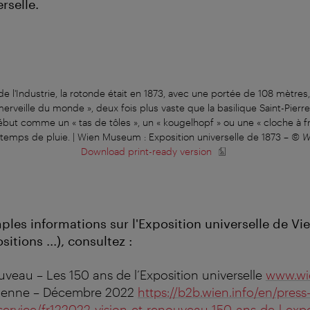
rselle.
de l'Industrie, la rotonde était en 1873, avec une portée de 108 mètre
rveille du monde », deux fois plus vaste que la basilique Saint-Pierr
ébut comme un « tas de tôles », un « kougelhopf » ou une « cloche à f
temps de pluie. | Wien Museum : Exposition universelle de 1873
–
© W
Download print-ready version
ples informations sur l'Exposition universelle de V
sitions ...), consultez :
veau – Les 150 ans de l’Exposition universelle
www.wie
Vienne – Décembre 2022
https://b2b.wien.info/en/press
service/fr122022-vision-et-renouveau-150-ans-de-l-expo