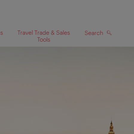
es
Travel Trade & Sales
Search
Tools
SEARCH
on map