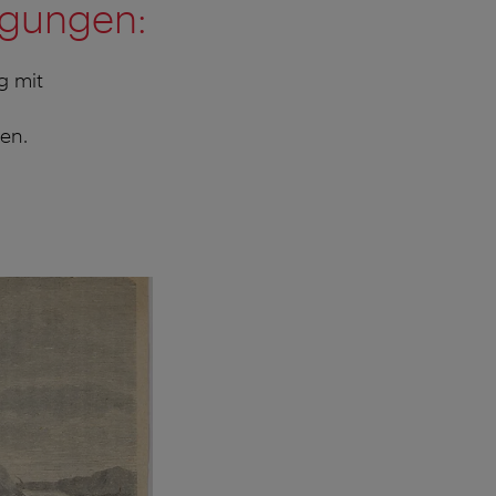
ngungen:
g mit
en.