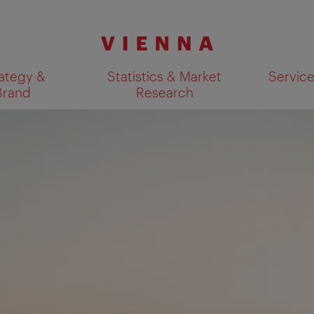
ategy &
Statistics & Market
Servic
Brand
Research
Show search results 