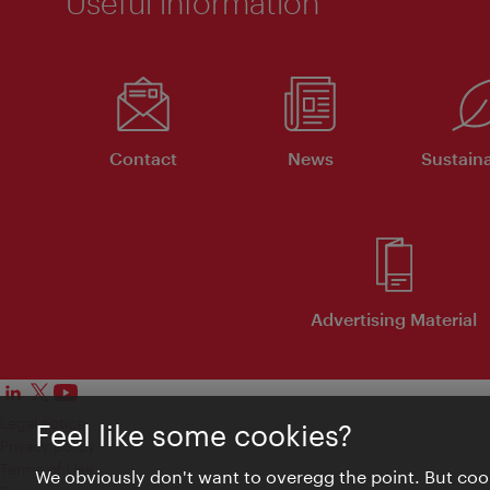
Useful information
Contact
News
Sustaina
Advertising Material
Legal notice
Feel like some cookies?
Privacy policy
Terms of Use
We obviously don't want to overegg the point. But cook