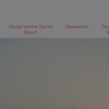
To
To
About Vienna Tourist
Newsroom
Str
navigation
contents
What
Board
are
you
looking
for?