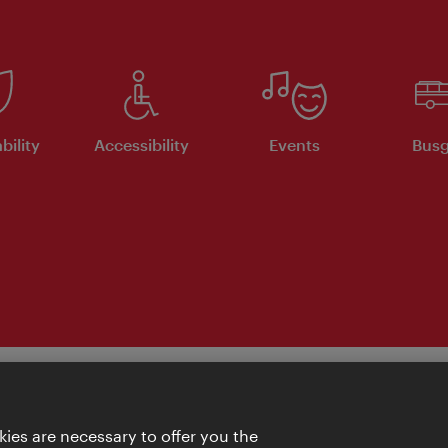
bility
Accessibility
Events
Busg
ies are necessary to offer you the