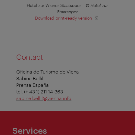
 H-
Hotel zur Wiener Staatsoper
–
© Hotel zur
Hot
Staatsoper
Download print-ready version
Contact
Oficina de Turismo de Viena
Sabine Bellil
Prensa España
tel. (+ 43 1) 211 14-363
sabine.bellil@vienna.info
Services