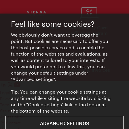
Feel like some cookies?
Vienna Experts Club
Vienna City Card
Affiliate Program
We obviously don't want to overegg the
point. But cookies are necessary to offer you
the best possible service and to enable the
function of the websites and evaluations, as
well as content tailored to your interests. If
you would prefer not to allow this, you can
Advertising Material
Electronic Invoices
change your default settings under
"Advanced settings".
Tip: You can change your cookie settings at
Legal notice
any time while visiting the website by clicking
Privacy policy
on the "Cookie settings" link in the footer at
Terms of Use
the bottom of the website.
Site map
Accessibility
ADVANCED SETTINGS
Contact