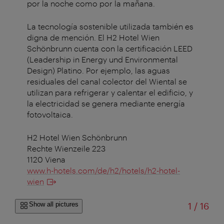
por la noche como por la mañana.
La tecnología sostenible utilizada también es
digna de mención. El H2 Hotel Wien
Schönbrunn cuenta con la certificación LEED
(Leadership in Energy und Environmental
Design) Platino. Por ejemplo, las aguas
residuales del canal colector del Wiental se
utilizan para refrigerar y calentar el edificio, y
la electricidad se genera mediante energía
fotovoltaica.
H2 Hotel Wien Schönbrunn
Rechte Wienzeile 223
1120 Viena
www.h-hotels.com/de/h2/hotels/h2-hotel-
wien
of
Show all pictures
1
/
16