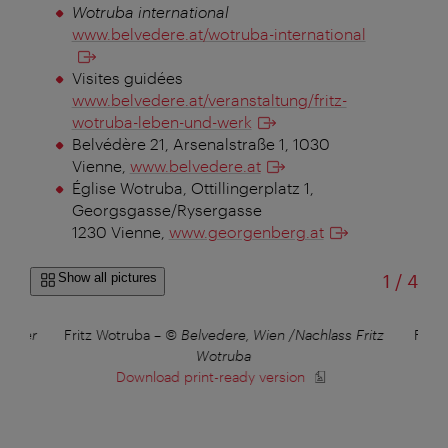
Wotruba international
www.belvedere.at/wotruba-international
Visites guidées
www.belvedere.at/veranstaltung/fritz-
wotruba-leben-und-werk
Belvédère 21, Arsenalstraße 1, 1030
Vienne
,
www.belvedere.at
Église Wotruba, Ottillingerplatz 1,
Georgsgasse/Rysergasse
1230 Vienne
,
www.georgenberg.at
of
Show all pictures
1
/
4
 Bauer
Fritz Wotruba
–
© Belvedere, Wien /Nachlass Fritz
Fritz
Wotruba
Be
Download print-ready version