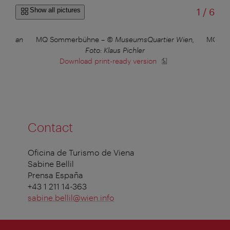
of
Show all pictures
1
/
6
ristian
MQ Sommerbühne
–
© MuseumsQuartier Wien,
MQ Lib
Foto: Klaus Pichler
Th
Download print-ready version
Contact
Oficina de Turismo de Viena
Sabine Bellil
Prensa España
+43 1 211 14-363
sabine.bellil@wien.info