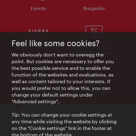
Events
Busguide
Feel like some cookies?
Vienna Experts Club
Vienna City Card
Affiliate Program
We obviously don't want to overegg the
point. But cookies are necessary to offer you
the best possible service and to enable the
function of the websites and evaluations, as
well as content tailored to your interests. If
you would prefer not to allow this, you can
Advertising Material
Electronic Invoices
change your default settings under
"Advanced settings".
Tip: You can change your cookie settings at
Legal notice
any time while visiting the website by clicking
Privacy policy
on the "Cookie settings" link in the footer at
Terms of Use
the bottom of the website.
Site map