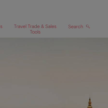
es
Travel Trade & Sales
Search
Tools
SEARCH
on map