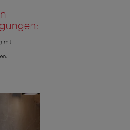
en
ngungen:
g mit
en.