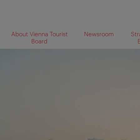
To
To
About Vienna Tourist
Newsroom
Str
navigation
contents
What
Board
are
you
looking
for?