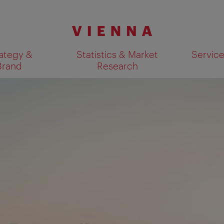
ategy &
Statistics & Market
Servic
Brand
Research
Show search results 