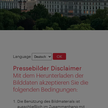
Language
Language
OK
selection
Pressebilder Disclaimer
Mit dem Herunterladen der
Bilddaten akzeptieren Sie die
folgenden Bedingungen:
Die Benützung des Bildmaterials ist
ausschließlich im Zusammenhang mit