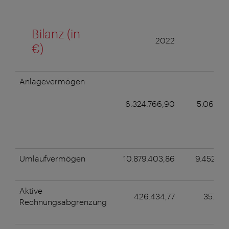
Bilanz (in
2022
2
€)
Anlagevermögen
6.324.766,90
5.063.98
Umlaufvermögen
10.879.403,86
9.452.62
Aktive
426.434,77
357.62
Rechnungsabgrenzung