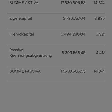
SUMME AKTIVA
17.630.605,53
14.874.23
Eigenkapital
2.736.757,04
3.935.54
Fremdkapital
6.494.280,04
6.520.12
Passive
8.399.568,45
4.418.56
Rechnungsabgrenzung
SUMME PASSIVA
17.630.605,53
14.874.23