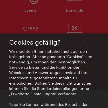
Events
Busguide
Cookies gefällig?
Vienna Experts Club
Vienna City Card
Affiliate Programm
Wir möchten Ihnen natürlich nicht auf den
Keks gehen. Aber so genannte “Cookies” sind
notwendig, um Ihnen den bestmöglichen
Service zu bieten und die Funktion der
Websites und Auswertungen sowie auf Ihre
Werbemittel
Elektronische
Interessen zugeschnittene Inhalte zu
Rechnungen
ermöglichen. Sollten Sie dies nicht wünschen,
können Sie die Standardeinstellungen unter
„Erweiterte Einstellungen“ verändern.
Impressum
Tipp: Sie können während des Besuchs der
Datenschutzerklärung