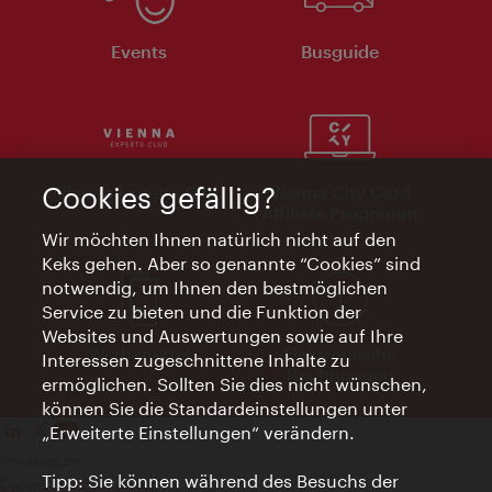
Events
Busguide
Vienna Experts Club
Vienna City Card
Cookies gefällig?
Affiliate Programm
Wir möchten Ihnen natürlich nicht auf den
Keks gehen. Aber so genannte “Cookies” sind
notwendig, um Ihnen den bestmöglichen
Service zu bieten und die Funktion der
Websites und Auswertungen sowie auf Ihre
Werbemittel
Elektronische
Interessen zugeschnittene Inhalte zu
Rechnungen
ermöglichen. Sollten Sie dies nicht wünschen,
können Sie die Standardeinstellungen unter
„Erweiterte Einstellungen“ verändern.
Impressum
Tipp: Sie können während des Besuchs der
Datenschutzerklärung