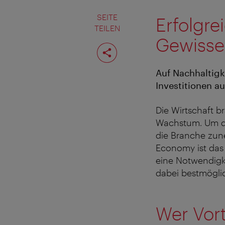
SEITE
Erfolgre
TEILEN
Gewiss
Seite
teilen
Auf Nachhaltigke
Investitionen a
Die Wirtschaft 
Wachstum. Um di
die Branche zune
Economy ist das 
eine Notwendigk
dabei bestmögli
Wer Vort