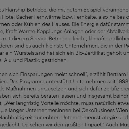
s Flagship-Betriebe, die mit gutem Beispiel vorangehe
 Hotel Sacher Fernwärme bzw. Fernkälte, also heißes o
en oder Kühlen des Hauses. Die Energie dafür stamm
e, Kraft-Wärme-Kopplungs-Anlagen oder der Abfallve
 mit diesem Service Betrieben leicht, klimafreundliche
eren sind es auch kleinste Unternehmen, die in der 
 ein Würstelstand hat sich ein Bio-Zertifikat geholt u
 Alu und Plastik: gestrichen.
en sich Einsparungen meist schnell“, erzählt Bertram
en. Das Programm unterstützt Unternehmen seit 1998 
 Maßnahmen umzusetzen und sich dafür zertifizieren
haben sich bereits beraten lassen und insgesamt bein
t. „Wer langfristig Vorteile möchte, muss natürlich etwa
. „Je länger Unternehmer:innen bei OekoBusiness Wie
 Nachhaltigkeit zur echten Unternehmensstrategie und
tgedacht. Da sehen wir den größten Impact.“ Auch Mus