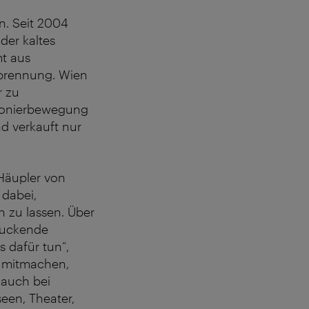
n. Seit 2004
der kaltes
t aus
rbrennung. Wien
r zu
Pionierbewegung
nd verkauft nur
 Häupler von
dabei,
 zu lassen. Über
druckende
s dafür tun“,
n mitmachen,
 auch bei
een, Theater,