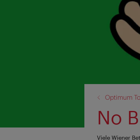
Zurück
Optimum To
zu:
No B
Viele Wiener Bet