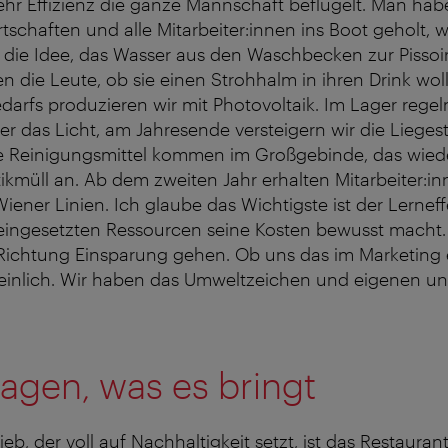
 Effizienz die ganze Mannschaft beflügelt. Man ha
tschaften und alle Mitarbeiter:innen ins Boot geholt, w
d die Idee, das Wasser aus den Waschbecken zur Pisso
n die Leute, ob sie einen Strohhalm in ihren Drink wolle
arfs produzieren wir mit Photovoltaik. Im Lager regel
das Licht, am Jahresende versteigern wir die Liegest
e Reinigungsmittel kommen im Großgebinde, das wiede
stikmüll an. Ab dem zweiten Jahr erhalten Mitarbeiter:i
Wiener Linien. Ich glaube das Wichtigste ist der Lernef
eingesetzten Ressourcen seine Kosten bewusst macht. 
Richtung Einsparung gehen. Ob uns das im Marketing e
einlich. Wir haben das Umweltzeichen und eigenen un
ragen, was es bringt
ieb, der voll auf Nachhaltigkeit setzt, ist das Restauran