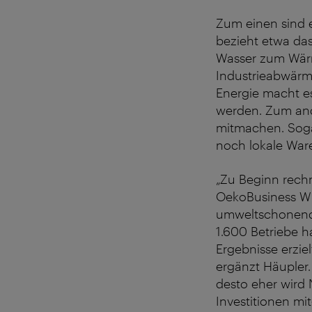
Zum einen sind e
bezieht etwa das
Wasser zum Wärm
Industrieabwärm
Energie macht es
werden. Zum and
mitmachen. Sogar
noch lokale Ware.
„Zu Beginn rechn
OekoBusiness Wi
umweltschonende
1.600 Betriebe 
Ergebnisse erziel
ergänzt Häupler
desto eher wird
Investitionen mi