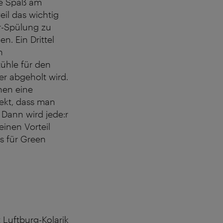
be Spaß am
eil das wichtig
ir-Spülung zu
n. Ein Drittel
n
ühle für den
r abgeholt wird.
nnen eine
fekt, dass man
Dann wird jede:r
inen Vorteil
s für Green
t Luftburg-Kolarik