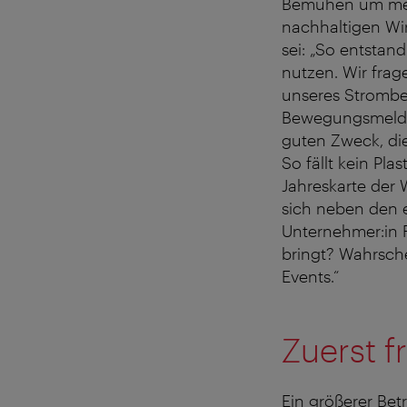
Bemühen um mehr
nachhaltigen Wir
sei: „So entstan
nutzen. Wir frage
unseres Strombed
Bewegungsmelder 
guten Zweck, di
So fällt kein Pla
Jahreskarte der 
sich neben den 
Unternehmer:in 
bringt? Wahrsch
Events.“
Zuerst f
Ein größerer Betr