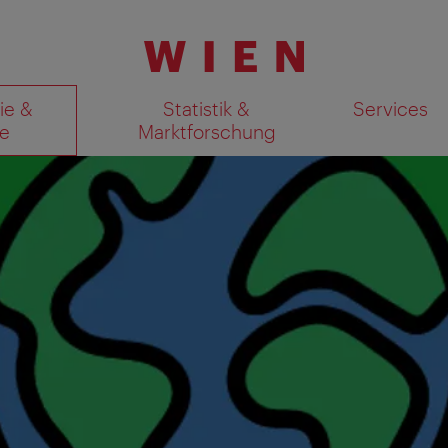
ie &
Statistik &
Services
e
Marktforschung
Suchergebnisse auf Karte an