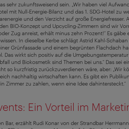
as sehr zukunftsweisend sein. „Wir haben viel Aufwan
otel mit Null-Energie-Bilanz und das 1. SDG-Hotel zu 
larenergie und den Verzicht auf große Energiefresser. 
en BIO-Konzept und Upcycling-Zimmern sind wir Vorre
oder Zug anreist, erhält minus zehn Prozent!“ Es gäbe 
wissen. In dieselbe Kerbe schlägt Astrid Kahl-Schaba
 einer Grünfassade und einem begrünten Flachdach hab
l. Das wirkt sich positiv auf die Umgebungstemperatur
fall und Biokosmetik sind Themen bei uns.“ Das sei ein
ht so kurzfristig zurückzuverdienen wäre, aber: „Wir k
ich nachhaltig wirtschaften kann. Es gibt ein Publikum,
in Zimmer zu zahlen, wenn eine Idee dahintersteckt.“
ents: Ein Vorteil im Market
ten Bar, erzählt Rudi Konar von der Strandbar Herrman