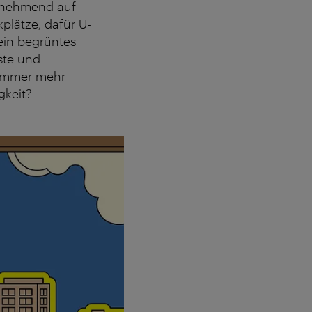
zunehmend auf
plätze, dafür U-
ein begrüntes
ste und
 immer mehr
gkeit?