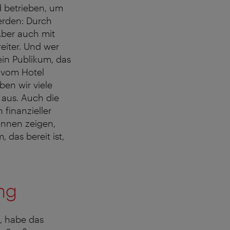
d betrieben, um
werden: Durch
Aber auch mit
iter. Und wer
ein Publikum, das
n vom Hotel
en wir viele
 aus. Auch die
 finanzieller
önnen zeigen,
 das bereit ist,
ing
n, habe das