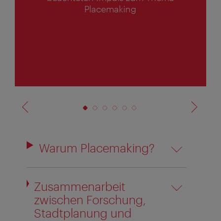
v
Placemaking
o
n
6
Warum Placemaking?
Zusammenarbeit
zwischen Forschung,
Stadtplanung und