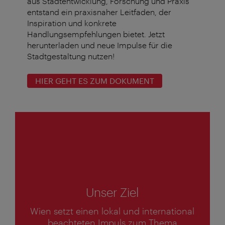
aus Stadtentwicklung, Forschung und Praxis
entstand ein praxisnaher Leitfaden, der
Inspiration und konkrete
Handlungsempfehlungen bietet. Jetzt
herunterladen und neue Impulse für die
Stadtgestaltung nutzen!
HIER GEHT ES ZUM DOKUMENT
1
von
6
Unser Ziel
Wien setzt einen lokal und international
1
beachteten Impuls zum Thema