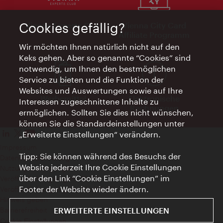
Cookies gefällig?
Vienna Experts Club
Vienna City Card
Affiliate Programm
Wir möchten Ihnen natürlich nicht auf den
Keks gehen. Aber so genannte “Cookies” sind
notwendig, um Ihnen den bestmöglichen
Service zu bieten und die Funktion der
Websites und Auswertungen sowie auf Ihre
Werbemittel
Elektronische
Interessen zugeschnittene Inhalte zu
Rechnungen
ermöglichen. Sollten Sie dies nicht wünschen,
können Sie die Standardeinstellungen unter
„Erweiterte Einstellungen“ verändern.
Impressum
Tipp: Sie können während des Besuchs der
Datenschutzerklärung
Website jederzeit Ihre Cookie Einstellungen
Nutzungsbedingungen
über den Link “Cookie Einstellungen” im
Veröffentlichungen gem. EMFG
Footer der Website wieder ändern.
Veröffentlichungen gem. MedKF‑TG
Hinweis geben
ERWEITERTE EINSTELLUNGEN
Barrierefreiheit
Cookie Einstellungen