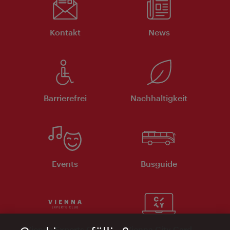
Kontakt
News
Barrierefrei
Nachhaltigkeit
Events
Busguide
Vienna Experts Club
Vienna City Card