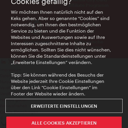
Cookies gefällig?
Affiliate Programm
Wir möchten Ihnen natürlich nicht auf den
Keks gehen. Aber so genannte “Cookies” sind
notwendig, um Ihnen den bestmöglichen
Service zu bieten und die Funktion der
Websites und Auswertungen sowie auf Ihre
Werbemittel
Elektronische
Interessen zugeschnittene Inhalte zu
Rechnungen
ermöglichen. Sollten Sie dies nicht wünschen,
können Sie die Standardeinstellungen unter
„Erweiterte Einstellungen“ verändern.
Impressum
Tipp: Sie können während des Besuchs der
Datenschutzerklärung
Website jederzeit Ihre Cookie Einstellungen
Nutzungsbedingungen
über den Link “Cookie Einstellungen” im
Veröffentlichungen gem. EMFG
Footer der Website wieder ändern.
Veröffentlichungen gem. MedKF‑TG
Hinweis geben
ERWEITERTE EINSTELLUNGEN
Barrierefreiheit
Cookie Einstellungen
© Copyright Wien Tourismus
ALLE COOKIES AKZEPTIEREN