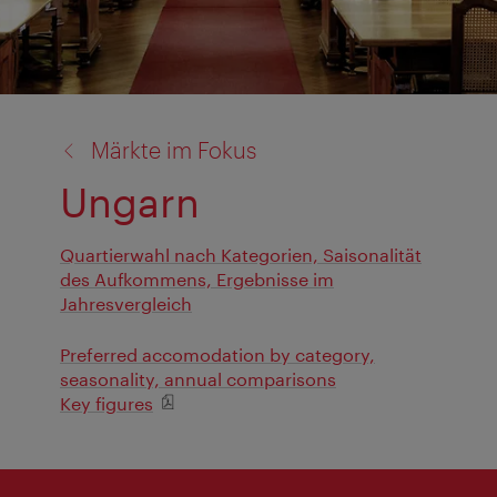
Zurück
Märkte im Fokus
zu:
Ungarn
Quartierwahl nach Kategorien, Saisonalität
des Aufkommens, Ergebnisse im
Jahresvergleich
Preferred accomodation by category,
seasonality, annual comparisons
Key figures