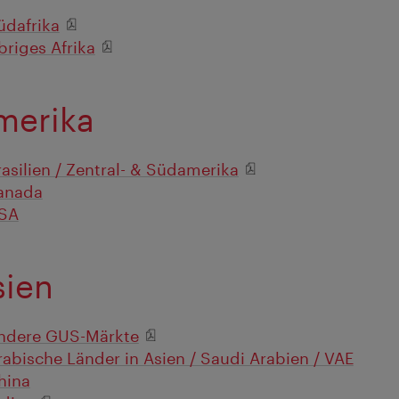
üdafrika
briges Afrika
merika
rasilien / Zentral- & Südamerika
anada
SA
sien
ndere GUS-Märkte
rabische Länder in Asien / Saudi Arabien / VAE
hina