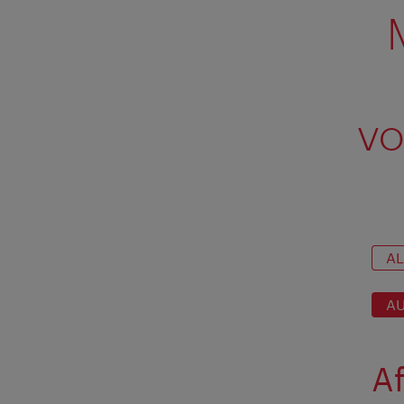
vo
AL
A
Af