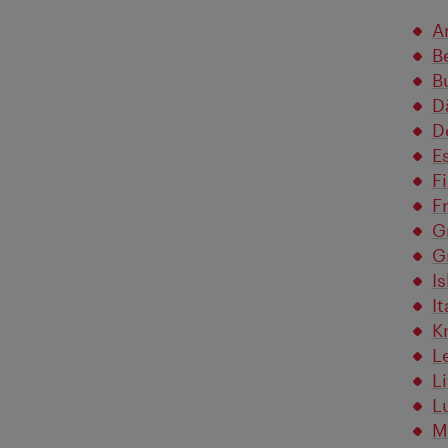
A
B
B
D
D
E
F
F
G
G
I
It
K
L
L
L
M