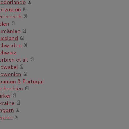
iederlande
orwegen
sterreich
olen
umänien
ussland
chweden
chweiz
erbien et al.
lowakei
lowenien
panien & Portugal
schechien
ürkei
kraine
ngarn
ypern