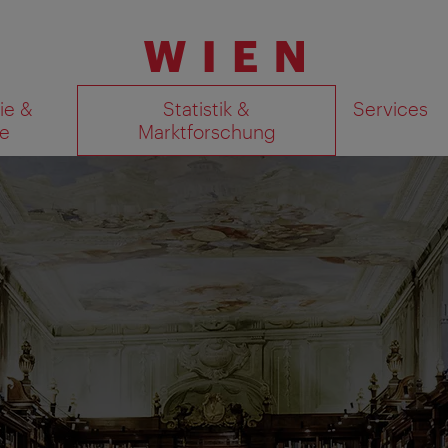
ie &
Statistik &
Services
e
Marktforschung
Suchergebnisse auf Karte an