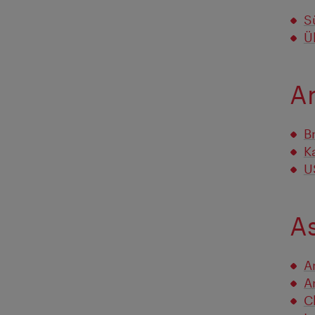
S
Ü
A
B
K
U
A
A
A
C