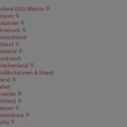
ndere GUS-Märkte
elgien
ulgarien
änemark
eutschland
stland
innland
rankreich
riechenland
roßbritannien & Irland
sland
alien
roatien
ettland
itauen
uxemburg
alta