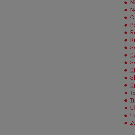
N
N
Ö
P
R
R
S
S
S
S
S
S
T
T
U
U
Z