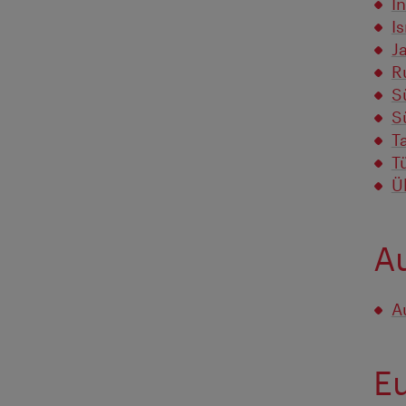
I
Is
J
R
S
S
T
T
Ü
A
A
E