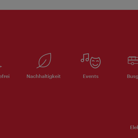
efrei
Nachhaltigkeit
Events
Busg
Ele