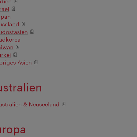
ndien
rael
apan
ussland
üdostasien
üdkorea
aiwan
ürkei
briges Asien
ustralien
ustralien & Neuseeland
uropa