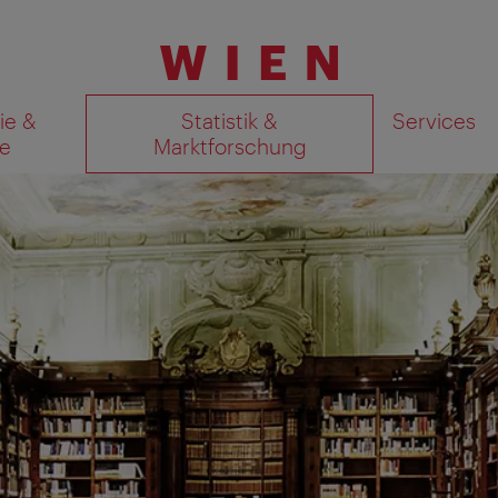
ie &
Statistik &
Services
e
Marktforschung
Suchergebnisse auf Karte an