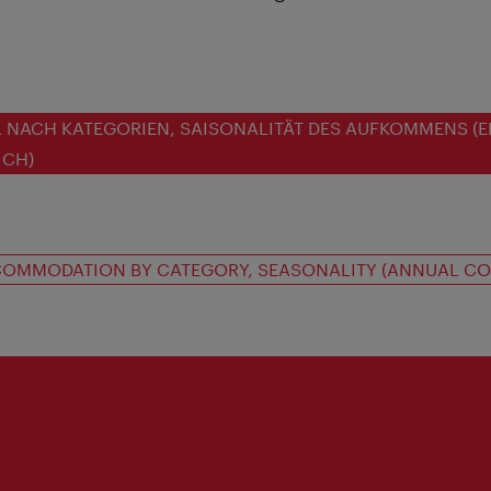
 NACH KATEGORIEN, SAISONALITÄT DES AUFKOMMENS (E
ICH)
COMMODATION BY CATEGORY, SEASONALITY (ANNUAL C