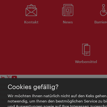
Kontakt
News
Barrier
Werbemittel
Impressum
Cookies gefällig?
Datenschutzerklärung
Nutzungsbedingungen
Wir möchten Ihnen natürlich nicht auf den Keks gehen
Veröffentlichungen gem. EMFG
notwendig, um Ihnen den bestmöglichen Service zu bi
Veröffentlichungen gem. MedKF‑TG
und Auswertungen sowie auf Ihre Interessen zugeschni