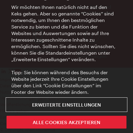
Vienna Experts Club
Vienna City Card
Wir möchten Ihnen natürlich nicht auf den
Affiliate Programm
Keks gehen. Aber so genannte “Cookies” sind
notwendig, um Ihnen den bestmöglichen
Service zu bieten und die Funktion der
Websites und Auswertungen sowie auf Ihre
Interessen zugeschnittene Inhalte zu
ermöglichen. Sollten Sie dies nicht wünschen,
Werbemittel
Elektronische
können Sie die Standardeinstellungen unter
Rechnungen
„Erweiterte Einstellungen“ verändern.
Tipp: Sie können während des Besuchs der
Website jederzeit Ihre Cookie Einstellungen
Impressum
über den Link “Cookie Einstellungen” im
Datenschutzerklärung
Footer der Website wieder ändern.
Nutzungsbedingungen
Veröffentlichungen gem. EMFG
ERWEITERTE EINSTELLUNGEN
Veröffentlichungen gem. MedKF‑TG
Hinweis geben
Barrierefreiheit
ALLE COOKIES AKZEPTIEREN
Cookie Einstellungen
© Copyright Wien Tourismus