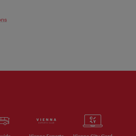
ons
uide
Vienna Experts
Vienna City Card