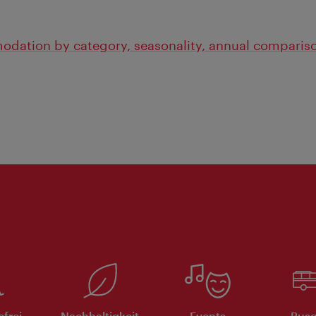
odation by category, seasonality, annual comparis
efrei
Nachhaltigkeit
Events
Busg