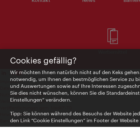
Werbemittel
Cookies gefällig?
Wir möchten Ihnen natürlich nicht auf den Keks gehen
notwendig, um Ihnen den bestmöglichen Service zu bi
Impressum
und Auswertungen sowie auf Ihre Interessen zugeschni
Datenschutzerklärung
Sie dies nicht wünschen, können Sie die Standardeinst
Nutzungsbedingungen
Einstellungen“ verändern.
Veröffentlichungen gem. EMFG
Veröffentlichungen gem. MedKF‑TG
Tipp: Sie können während des Besuchs der Website jede
Hinweis geben
den Link “Cookie Einstellungen” im Footer der Website
Barrierefreiheit
Cookie Einstellungen
© Copyright Wien Tourismus