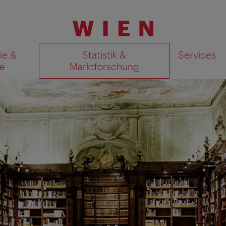
ie &
Statistik &
Services
e
Marktforschung
Suchergebnisse auf Karte an