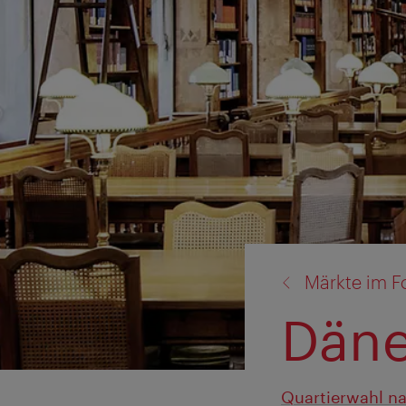
Zurück
Märkte im F
zu:
Dän
Quartierwahl na