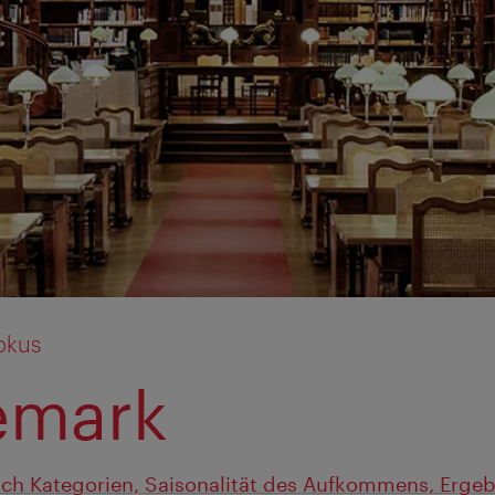
okus
emark
ch Kategorien, Saisonalität des Aufkommens, Ergeb