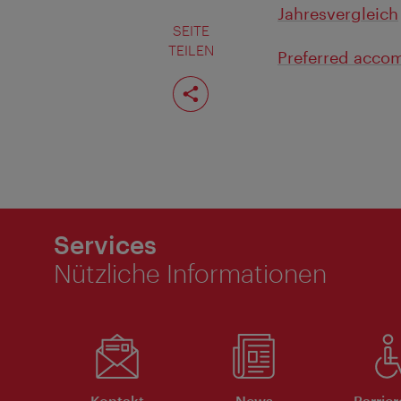
Jahresvergleich
SEITE
TEILEN
Preferred accom
Seite
teilen
Services
Nützliche Informationen
Kontakt
News
Barrier