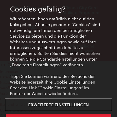
Vienna Experts Club
Vienna City Card
Cookies gefällig?
Affiliate Programm
Wir möchten Ihnen natürlich nicht auf den
Keks gehen. Aber so genannte “Cookies” sind
notwendig, um Ihnen den bestmöglichen
Service zu bieten und die Funktion der
Websites und Auswertungen sowie auf Ihre
Werbemittel
Elektronische
Interessen zugeschnittene Inhalte zu
Rechnungen
ermöglichen. Sollten Sie dies nicht wünschen,
können Sie die Standardeinstellungen unter
„Erweiterte Einstellungen“ verändern.
Impressum
Tipp: Sie können während des Besuchs der
Datenschutzerklärung
Website jederzeit Ihre Cookie Einstellungen
Nutzungsbedingungen
über den Link “Cookie Einstellungen” im
Veröffentlichungen gem. EMFG
Footer der Website wieder ändern.
Veröffentlichungen gem. MedKF‑TG
Hinweis geben
Barrierefreiheit
ERWEITERTE EINSTELLUNGEN
Cookie Einstellungen
© Copyright Wien Tourismus