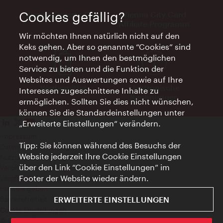
Vienna Experts Club
Vienna City Card
Cookies gefällig?
Affiliate Programm
Wir möchten Ihnen natürlich nicht auf den
Keks gehen. Aber so genannte “Cookies” sind
notwendig, um Ihnen den bestmöglichen
Service zu bieten und die Funktion der
Websites und Auswertungen sowie auf Ihre
Werbemittel
Elektronische
Interessen zugeschnittene Inhalte zu
Rechnungen
ermöglichen. Sollten Sie dies nicht wünschen,
können Sie die Standardeinstellungen unter
„Erweiterte Einstellungen“ verändern.
Impressum
Tipp: Sie können während des Besuchs der
Datenschutzerklärung
Website jederzeit Ihre Cookie Einstellungen
Nutzungsbedingungen
über den Link “Cookie Einstellungen” im
Veröffentlichungen gem. EMFG
Footer der Website wieder ändern.
Veröffentlichungen gem. MedKF‑TG
Hinweis geben
Barrierefreiheit
ERWEITERTE EINSTELLUNGEN
Cookie Einstellungen
© Copyright Wien Tourismus