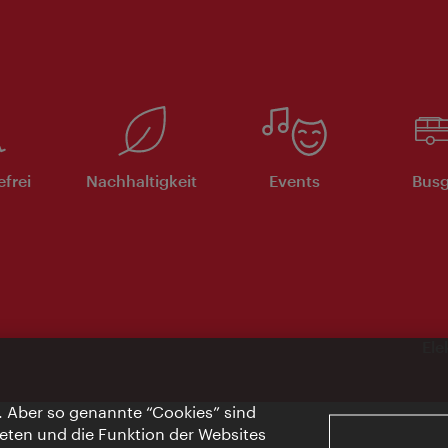
efrei
Nachhaltigkeit
Events
Busg
Ele
. Aber so genannte “Cookies” sind
eten und die Funktion der Websites