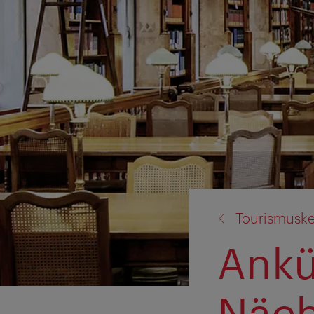
Zurück
Tourismuske
zu:
Ankü
Näch