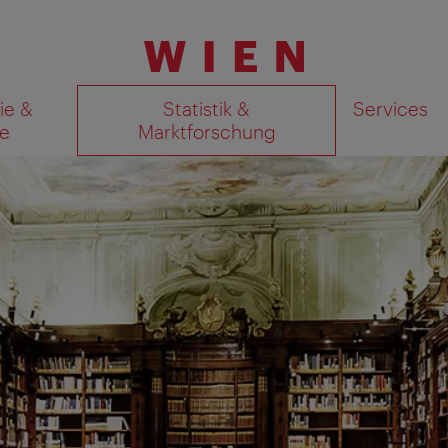
ie &
Statistik &
Services
e
Marktforschung
Suchergebnisse auf Karte an