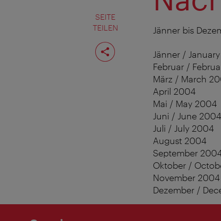
SEITE
TEILEN
Jänner bis Deze
Seite
teilen
Jänner / Januar
Februar / Febru
März / March 2
April 2004
Mai / May 2004
Juni / June 200
Juli / July 2004
August 2004
September 200
Oktober / Octob
November 2004
Dezember / Dec