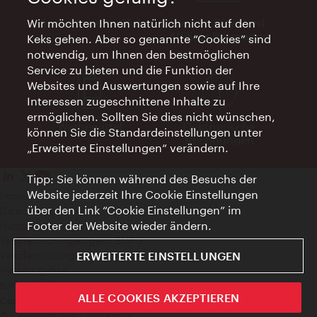
Vienna Experts Club
Vienna City Card
Wir möchten Ihnen natürlich nicht auf den
Affiliate Programm
Keks gehen. Aber so genannte “Cookies” sind
notwendig, um Ihnen den bestmöglichen
Service zu bieten und die Funktion der
Websites und Auswertungen sowie auf Ihre
Interessen zugeschnittene Inhalte zu
ermöglichen. Sollten Sie dies nicht wünschen,
Werbemittel
Elektronische
können Sie die Standardeinstellungen unter
Rechnungen
„Erweiterte Einstellungen“ verändern.
Tipp: Sie können während des Besuchs der
Website jederzeit Ihre Cookie Einstellungen
Impressum
über den Link “Cookie Einstellungen” im
Datenschutzerklärung
Footer der Website wieder ändern.
Nutzungsbedingungen
Veröffentlichungen gem. EMFG
Veröffentlichungen gem. MedKF‑TG
ERWEITERTE EINSTELLUNGEN
Hinweis geben
Barrierefreiheit
ALLE COOKIES AKZEPTIEREN
Cookie Einstellungen
© Copyright Wien Tourismus