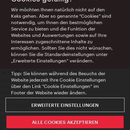
Vienna Experts Club
Vienna City Card
Wir möchten Ihnen natürlich nicht auf den
Affiliate Programm
Keks gehen. Aber so genannte “Cookies” sind
notwendig, um Ihnen den bestmöglichen
Service zu bieten und die Funktion der
Websites und Auswertungen sowie auf Ihre
Interessen zugeschnittene Inhalte zu
ermöglichen. Sollten Sie dies nicht wünschen,
Werbemittel
Elektronische
können Sie die Standardeinstellungen unter
Rechnungen
„Erweiterte Einstellungen“ verändern.
Tipp: Sie können während des Besuchs der
Website jederzeit Ihre Cookie Einstellungen
Impressum
über den Link “Cookie Einstellungen” im
Datenschutzerklärung
Footer der Website wieder ändern.
Nutzungsbedingungen
Veröffentlichungen gem. EMFG
Veröffentlichungen gem. MedKF‑TG
ERWEITERTE EINSTELLUNGEN
Hinweis geben
Barrierefreiheit
ALLE COOKIES AKZEPTIEREN
Cookie Einstellungen
© Copyright Wien Tourismus