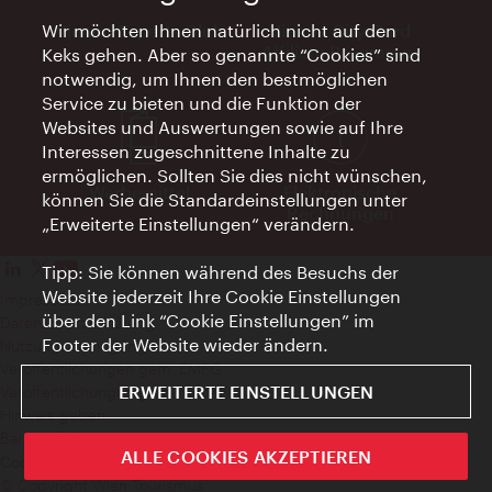
Vienna Experts Club
Vienna City Card
Wir möchten Ihnen natürlich nicht auf den
Affiliate Programm
Keks gehen. Aber so genannte “Cookies” sind
notwendig, um Ihnen den bestmöglichen
Service zu bieten und die Funktion der
Websites und Auswertungen sowie auf Ihre
Interessen zugeschnittene Inhalte zu
ermöglichen. Sollten Sie dies nicht wünschen,
Werbemittel
Elektronische
können Sie die Standardeinstellungen unter
Rechnungen
„Erweiterte Einstellungen“ verändern.
Tipp: Sie können während des Besuchs der
Website jederzeit Ihre Cookie Einstellungen
Impressum
über den Link “Cookie Einstellungen” im
Datenschutzerklärung
Footer der Website wieder ändern.
Nutzungsbedingungen
Veröffentlichungen gem. EMFG
ERWEITERTE EINSTELLUNGEN
Veröffentlichungen gem. MedKF‑TG
Hinweis geben
Barrierefreiheit
ALLE COOKIES AKZEPTIEREN
Cookie Einstellungen
© Copyright Wien Tourismus