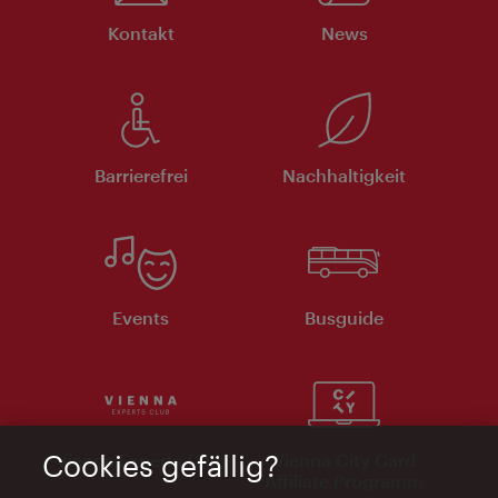
Kontakt
News
Barrierefrei
Nachhaltigkeit
Events
Busguide
Vienna Experts Club
Vienna City Card
Cookies gefällig?
Affiliate Programm