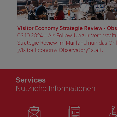
Video
Kategorie:
Visitor Economy Strategie Review - Obs
03.10.2024 – Als Follow-Up zur Veranstal
Strategie Review im Mai fand nun das On
„Visitor Economy Observatory“ statt.
Services
Nützliche Informationen