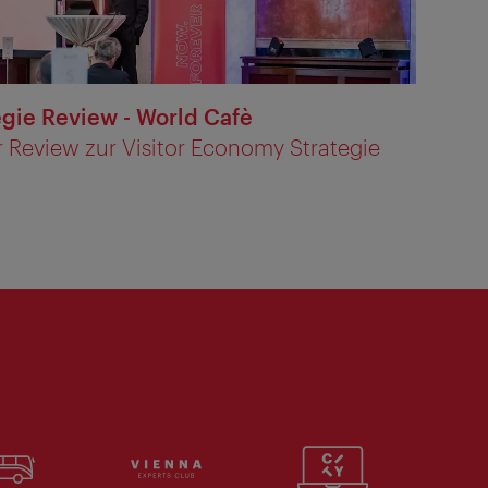
egie Review - World Cafè
r Review zur Visitor Economy Strategie
t