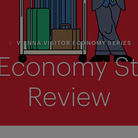
VIENNA VISITOR ECONOMY SERIES
r Economy St
Review