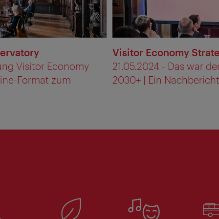
ervatory
Visitor Economy Strat
tung Visitor Economy
21.05.2024 - Das war de
line-Format zum
2030+ | Ein Nachberich