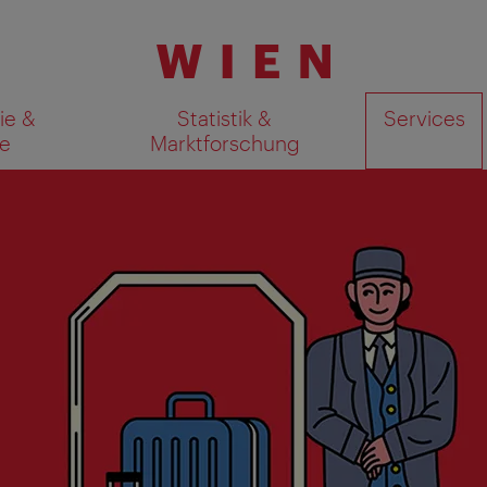
ie &
Statistik &
Services
e
Marktforschung
Suchergebnisse auf Karte an