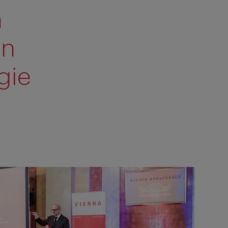
n
en
gie