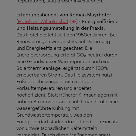
Reparaturen, statt großer Investitionen.
Erfahrungsbericht von Roman Mayrhofer
(
Hotel Der Wilhelmshof
)
- Energieeffizienz
und Heizungsumstellung in der Praxis
:
Das Hotel besteht seit den 1950er Jahren. Bei
Renovierungen wurde stets auf Dämmung
und Energieeffizienz geachtet. Die
Energieversorgung erfolgt CO₂-neutral durch
eine Grundwasser-Wärmepumpe und eine
Solarthermieanlage, ergänzt durch 100%
erneuerbaren Strom. Das Heizsystem nutzt
Fußbodenheizungen mit niedrigen
Vorlauftemperaturen und arbeitet
hocheffizient. Statt früherer Klimaanlagen mit
hohem Stromverbrauch nutzt man heute eine
wassergeführte Kühlung mit
Grundwassertemperatur, was den
Energiebedarf stark reduziert und den Einsatz
von umweltschädlichen Kältemitteln
vermeidet. Durch diese Maßnahmen spart