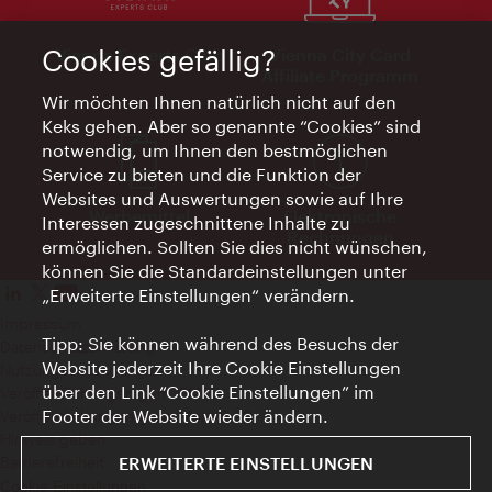
Cookies gefällig?
Vienna Experts Club
Vienna City Card
Affiliate Programm
Wir möchten Ihnen natürlich nicht auf den
Keks gehen. Aber so genannte “Cookies” sind
notwendig, um Ihnen den bestmöglichen
Service zu bieten und die Funktion der
Websites und Auswertungen sowie auf Ihre
Werbemittel
Elektronische
Interessen zugeschnittene Inhalte zu
Rechnungen
ermöglichen. Sollten Sie dies nicht wünschen,
können Sie die Standardeinstellungen unter
„Erweiterte Einstellungen“ verändern.
Impressum
Tipp: Sie können während des Besuchs der
Datenschutzerklärung
Website jederzeit Ihre Cookie Einstellungen
Nutzungsbedingungen
über den Link “Cookie Einstellungen” im
Veröffentlichungen gem. EMFG
Footer der Website wieder ändern.
Veröffentlichungen gem. MedKF‑TG
Hinweis geben
ERWEITERTE EINSTELLUNGEN
Barrierefreiheit
Cookie Einstellungen