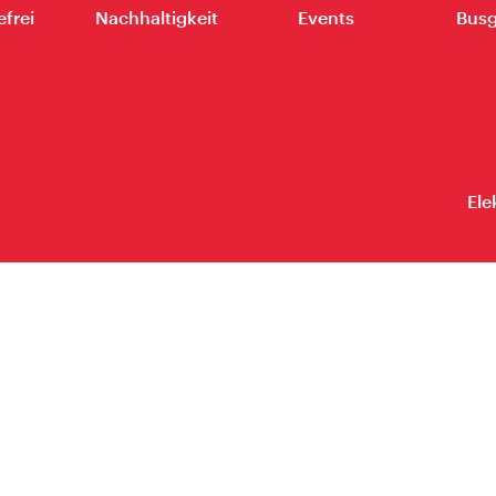
efrei
Nachhaltigkeit
Events
Busg
Ele