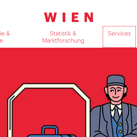
ie &
Statistik &
Services
e
Marktforschung
Suchergebnisse auf Karte an