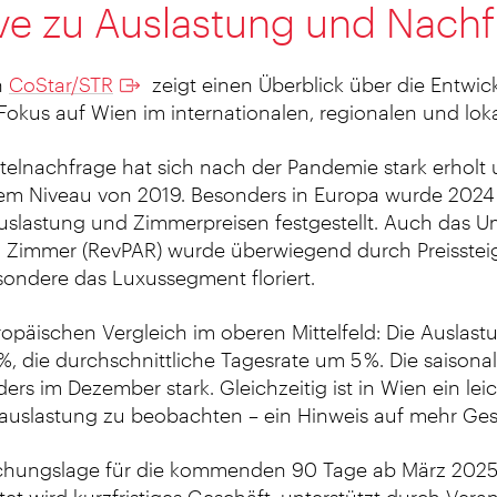
ve zu Auslastung und Nach
n
CoStar/STR
zeigt einen Überblick über die Entwic
Fokus auf Wien im internationalen, regionalen und lok
telnachfrage hat sich nach der Pandemie stark erholt 
 dem Niveau von 2019. Besonders in Europa wurde 2024
slastung und Zimmerpreisen festgestellt. Auch das
 Zimmer (RevPAR) wurde überwiegend durch Preisste
sondere das Luxussegment floriert.
ropäischen Vergleich im oberen Mittelfeld: Die Auslast
, die durchschnittliche Tagesrate um 5 %. Die saison
ers im Dezember stark. Gleichzeitig ist in Wien ein lei
uslastung zu beobachten – ein Hinweis auf mehr Ges
uchungslage für die kommenden 90 Tage ab März 2025