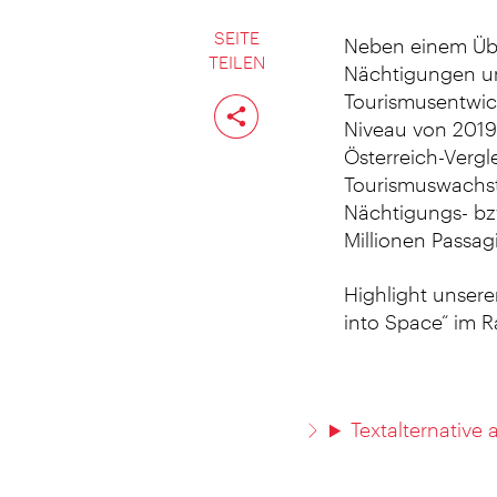
SEITE
Neben einem Übe
TEILEN
Nächtigungen un
Seite
Tourismusentwic
teilen
Niveau von 2019 
Österreich-Vergl
Tourismuswachst
Nächtigungs- bz
Millionen Passa
Highlight unsere
into Space“ im 
Textalternative