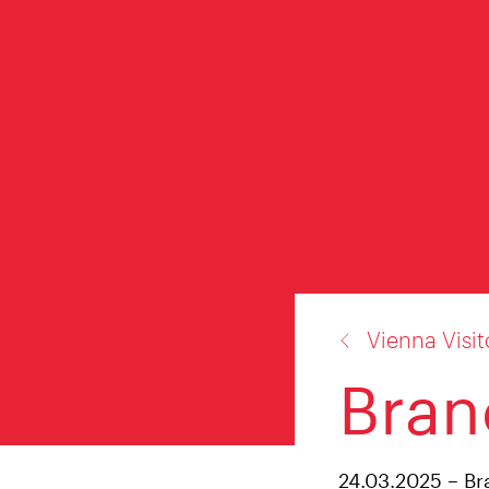
Zurück
Vienna Visi
zu:
Bran
24.03.2025 – Br