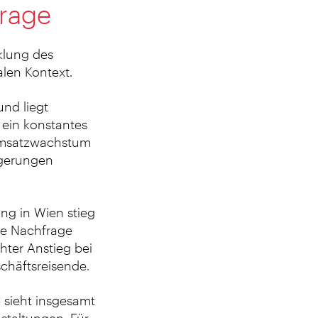
frage
klung des
alen Kontext.
und liegt
 ein konstantes
 Umsatzwachstum
igerungen
ung in Wien stieg
ale Nachfrage
chter Anstieg bei
chäftsreisende.
 sieht insgesamt