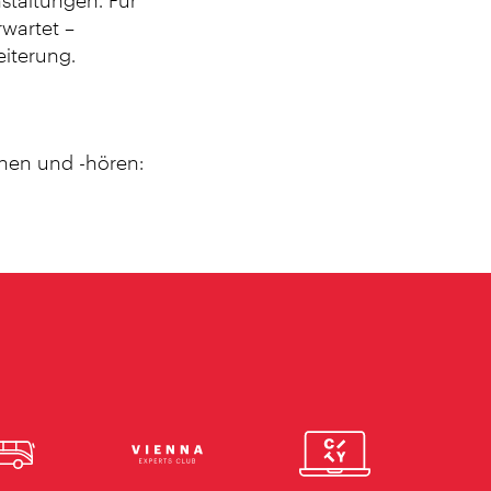
nstaltungen. Für
rwartet –
eiterung.
en und -hören: