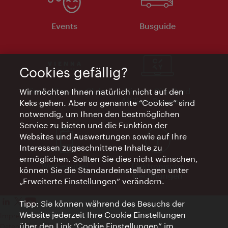
Events
Busguide
Cookies gefällig?
Vienna Experts Club
Vienna City Card
Wir möchten Ihnen natürlich nicht auf den
Affiliate Programm
Keks gehen. Aber so genannte “Cookies” sind
notwendig, um Ihnen den bestmöglichen
Service zu bieten und die Funktion der
Websites und Auswertungen sowie auf Ihre
Interessen zugeschnittene Inhalte zu
ermöglichen. Sollten Sie dies nicht wünschen,
Werbemittel
Elektronische
können Sie die Standardeinstellungen unter
Rechnungen
„Erweiterte Einstellungen“ verändern.
Tipp: Sie können während des Besuchs der
Website jederzeit Ihre Cookie Einstellungen
Impressum
über den Link “Cookie Einstellungen” im
Datenschutzerklärung