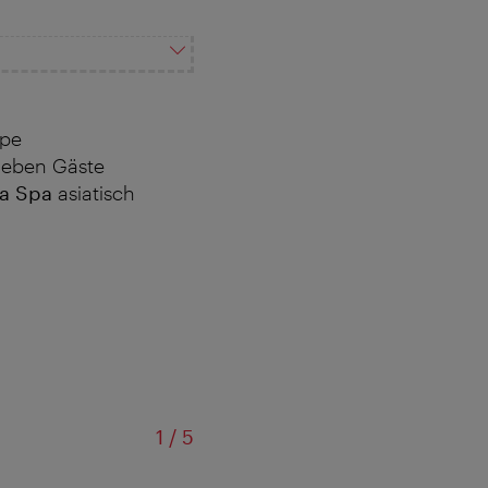
pe
leben Gäste
a
Spa
asiatisch
von
1
/
5