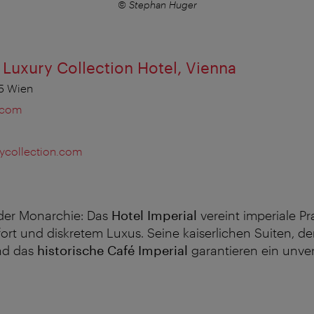
© Stephan Huger
A Luxury Collection Hotel, Vienna
15 Wien
.com
rycollection.com
der
Monarchie
: Das
Hotel Imperial
vereint
imperiale P
ort
und diskretem
Luxus
. Seine
kaiserlichen
Suiten
, d
und das
historische Café Imperial
garantieren
ein
unver