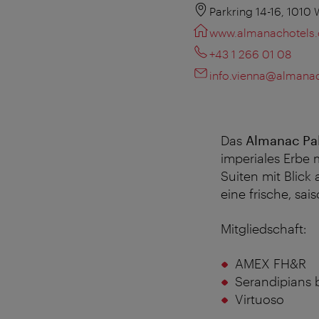
Parkring 14-16, 1010
www.almanachotels
+43 1 266 01 08
info.vienna@almana
Das
Almanac
Pal
imperiales Erbe
Suiten mit Blick
eine frische, sai
Mitgliedschaft:
AMEX FH&R
Serandipians 
Virtuoso