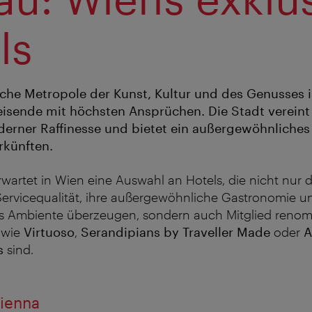
ls
eiche Metropole der Kunst, Kultur und des Genusses 
Reisende mit höchsten Ansprüchen. Die Stadt vereint
derner Raffinesse und bietet ein außergewöhnliche
rkünften.
wartet in Wien eine Auswahl an Hotels, die nicht nur d
ervicequalität, ihre außergewöhnliche Gastronomie u
es Ambiente überzeugen, sondern auch Mitglied renom
 wie
Virtuoso
,
Serandipians
by
Traveller Made
oder
A
s
sind.
Vienna