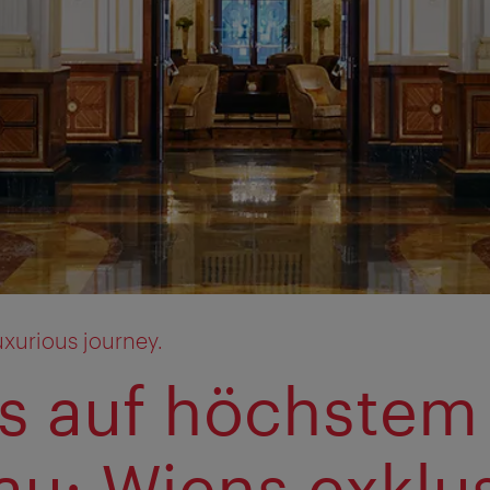
uxurious journey.
s auf höchstem
au: Wiens exklu