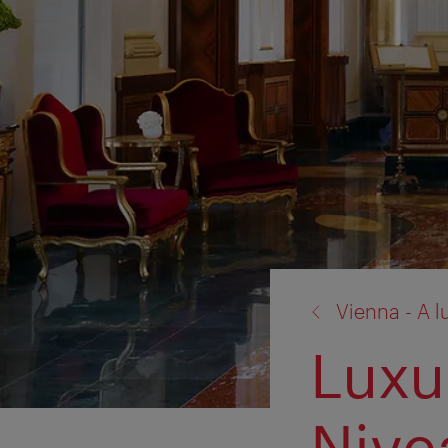
Zurück
Vienna - A l
zu:
Luxu
Nive