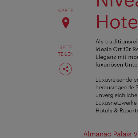
KARTE
Hote
Als traditionsr
SEITE
ideale Ort für 
TEILEN
Eleganz mit mo
Seite
luxuriösen Unte
teilen
Luxusreisende er
herausragende S
unvergleichlich
Luxusnetzwerke
Hotels & Resort
Almanac Palais 