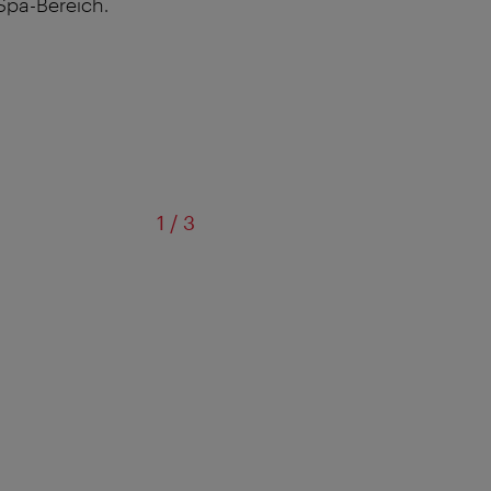
Spa
-Bereich.
von
1
/
3