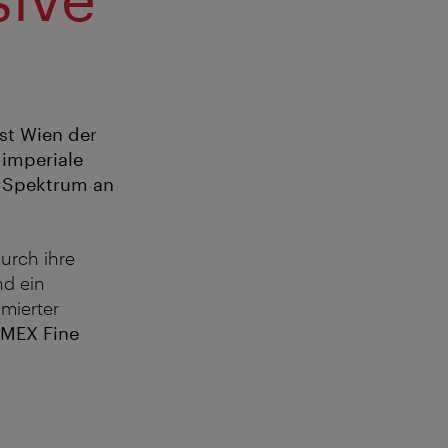
ist Wien der
 imperiale
s Spektrum an
urch ihre
nd ein
mierter
MEX Fine