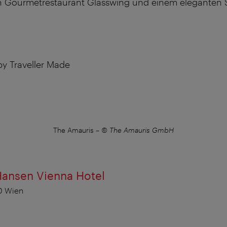
n Gourmetrestaurant Glasswing und einem eleganten
by Traveller Made
The Amauris
–
© The Amauris GmbH
Hansen Vienna Hotel
0 Wien