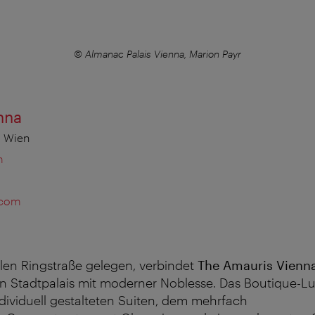
© Almanac Palais Vienna, Marion Payr
nna
0 Wien
m
.com
len Ringstraße gelegen, verbindet
The Amauris Vienn
en Stadtpalais mit moderner Noblesse. Das Boutique-L
dividuell gestalteten Suiten, dem mehrfach