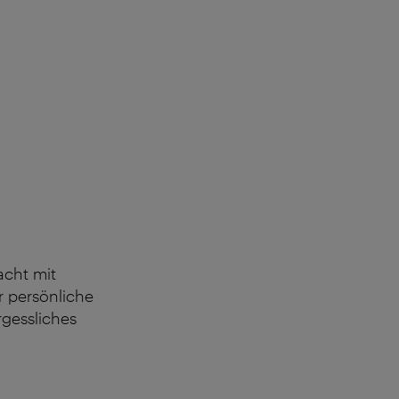
racht
mit
er
persönliche
gessliches