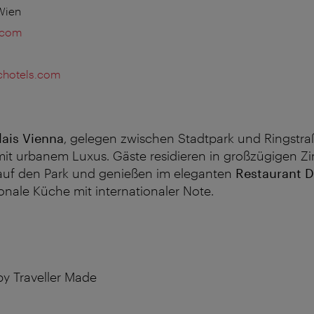
 Wien
.com
chotels.com
ais Vienna
, gelegen zwischen Stadtpark und Ringstraß
 mit urbanem Luxus. Gäste residieren in großzügigen 
 auf den Park und genießen im eleganten
Restaurant
D
sonale Küche mit internationaler Note.
by Traveller Made