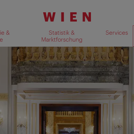
ie &
Statistik &
Services
e
Marktforschung
Suchergebnisse auf Karte an