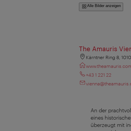
Alle Bilder anzeigen
The Amauris Vie
Kärntner Ring 8, 101
www.theamauris.co
+43 1 221 22
vienna@theamauris
An der prachtvol
eines historisch
überzeugt mit in