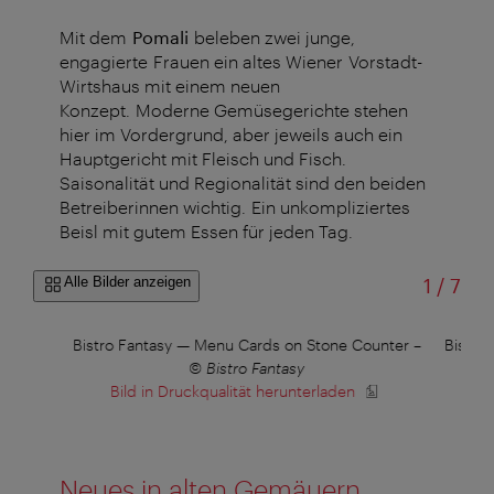
Mit dem
Pomali
beleben zwei junge,
engagierte Frauen ein altes Wiener Vorstadt-
Wirtshaus mit einem neuen
Konzept. Moderne Gemüsegerichte stehen
hier im Vordergrund, aber jeweils auch ein
Hauptgericht mit Fleisch und Fisch.
Saisonalität und Regionalität sind den beiden
Betreiberinnen wichtig. Ein unkompliziertes
Beisl mit gutem Essen für jeden Tag.
von
Alle Bilder anzeigen
1
/
7
er
Bistro Fantasy — Menu Cards on Stone Counter
–
Bistro
© Bistro Fantasy
Bild in Druckqualität herunterladen
B
Neues in alten Gemäuern