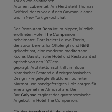
Touch von asiatischen
Aromen zubereitet. Am Herd steht
Thomas
Seifried, der zuvor auf den Cayman Islands
und in New York gekocht hat.
Das Restaurant
Boca
ist im hippen, kürzlich
eröffneten Hotel
The Companion
beheimatet. Dort kreiert
Lauryn Therin,
die zuvor bereits für Ottolenghi und NENI
gekocht hat, eine moderne mediterrane
Küche. Das stylische Hotel und Restaurant ist
optisch von den 1970ern
geprägt. Architektonisch trifft im Boca
historischer Bestand auf zeitgenössisches
Design: Freigelegte Strukturen, polierter
Marmor und handgefertigtes Holz sorgen für
eine angenehme Atmosphäre. Die
Bar
Calypso
ergänzt das gastronomische
Angebot im Hotel The Companion.
Für das
Aparthotel Wilde
in einem