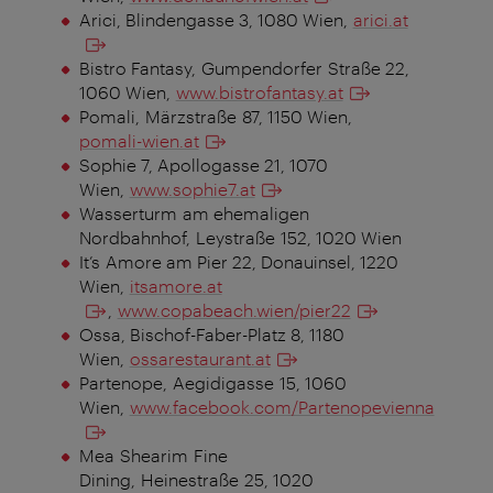
Arici, Blindengasse 3, 1080 Wien,
arici.at
Bistro Fantasy, Gumpendorfer Straße 22,
1060 Wien,
www.bistrofantasy.at
Pomali, Märzstraße 87, 1150 Wien,
pomali-wien.at
Sophie 7, Apollogasse 21, 1070
Wien,
www.sophie7.at
Wasserturm am ehemaligen
Nordbahnhof, Leystraße 152, 1020 Wien
It’s Amore am Pier 22, Donauinsel, 1220
Wien,
itsamore.at
,
www.copabeach.wien/pier22
Ossa, Bischof-Faber-Platz 8, 1180
Wien,
ossarestaurant.at
Partenope, Aegidigasse 15, 1060
Wien,
www.facebook.com/Partenopevienna
Mea Shearim Fine
Dining, Heinestraße 25, 1020