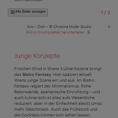
von
Alle Bilder anzeigen
1
/
3
udio
Arici - Dish
–
© Christina Muller Studio
Arici
Bild in Druckqualität herunterladen
B
Junge Konzepte
Frischen Wind in Wiens Kulinarikszene bringt
das
Bistro Fantasy
. Hier spaziert aktuell
Wiens junge Szene ein und aus. Im Bistro
Fantasy regiert der Minimalismus. Rohe
Betonwände, spartanische Einrichtung – und
auch kulinarisch ist alles aufs Wesentliche
reduziert, aber in der Einfachheit steckt umso
mehr Geschmack. Auch das Frühstück und
die Cocktails können sich sehen lassen.