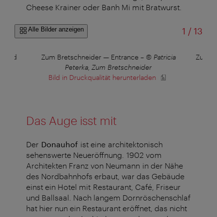
Cheese Krainer oder Banh Mi mit Bratwurst.
von
Alle Bilder anzeigen
1
/
13
oasted
Zum Bretschneider — Entrance
–
© Patricia
Zum Br
Peterka, Zum Bretschneider
Bild in Druckqualität herunterladen
B
Das Auge isst mit
Der
Donauhof
ist eine architektonisch
sehenswerte Neueröffnung. 1902 vom
Architekten Franz von Neumann in der Nähe
des Nordbahnhofs erbaut, war das Gebäude
einst ein Hotel mit Restaurant, Café, Friseur
und Ballsaal. Nach langem Dornröschenschlaf
hat hier nun ein Restaurant eröffnet, das nicht