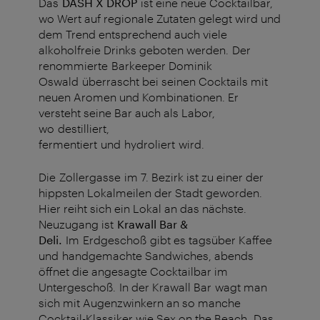
Das
DASH X DROP
ist eine neue Cocktailbar,
wo Wert auf regionale Zutaten gelegt wird und
dem Trend entsprechend auch viele
alkoholfreie Drinks geboten werden. Der
renommierte
Barkeeper Dominik
Oswald überrascht bei seinen Cocktails mit
neuen Aromen und Kombinationen. Er
versteht seine Bar auch als Labor,
wo destilliert,
fermentiert und hydroliert wird.
Die Zollergasse im 7. Bezirk ist zu einer der
hippsten Lokalmeilen der Stadt geworden.
Hier reiht sich ein Lokal an das nächste.
Neuzugang ist
Krawall Bar &
Deli.
Im Erdgeschoß gibt es tagsüber Kaffee
und handgemachte Sandwiches, abends
öffnet die angesagte Cocktailbar im
Untergeschoß. In der Krawall Bar wagt man
sich mit Augenzwinkern an so manche
Cocktail-Klassiker wie Sex on the Beach. Das