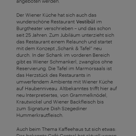
angeboten werden.
Der Wiener Küche hat sich auch das
wunderschöne Restaurant
Vestibül
im
Burgtheater verschrieben – und das schon
seit 25 Jahren. Zum Jubiläum unterzieht sich
das Restaurant einem Relaunch und startet
mit dem Konzept „Schank & Tafel“ neu
durch. In der Schank im vorderen Bereich
gibt es Wiener Schmankerl, zwanglos ohne
Reservierung. Die Tafel im Marmorsaals ist
das Herzstück des Restaurants in
umwerfendem Ambiente mit Wiener Küche
auf Haubenniveau. Altbekanntes trifft hier auf
neu Interpretiertes, von Grammelknödel,
Krautwickel und Wiener Backfleisch bis
zum Signature Dish Szegediner
Hummerkrautfleisch.
Auch beim Thema Kaffeehaus tut sich etwas:
Das bekannte Café Central hat aktuell wegen