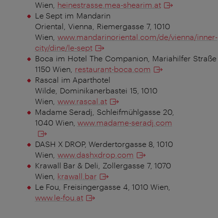
Wien,
heinestrasse.mea-shearim.at
Le Sept im Mandarin
Oriental, Vienna, Riemergasse 7, 1010
Wien,
www.mandarinoriental.com/de/vienna/inner-
city/dine/le-sept
Boca im Hotel The Companion, Mariahilfer Straße 
1150 Wien,
restaurant-boca.com
Rascal im Aparthotel
Wilde, Dominikanerbastei 15, 1010
Wien,
www.rascal.at
Madame Seradj, Schleifmühlgasse 20,
1040 Wien,
www.madame-seradj.com
DASH X DROP, Werdertorgasse 8, 1010
Wien,
www.dashxdrop.com
Krawall Bar & Deli, Zollergasse 7, 1070
Wien,
krawall.bar
Le Fou, Freisingergasse 4, 1010 Wien,
www.le-fou.at