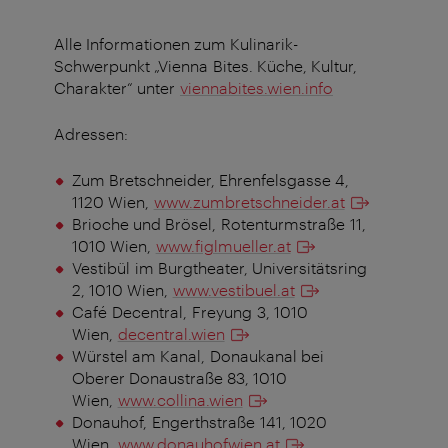
Alle Informationen zum Kulinarik-
Schwerpunkt „Vienna Bites. Küche, Kultur,
Charakter“ unter
viennabites.wien.info
Adressen:
Zum Bretschneider, Ehrenfelsgasse 4,
1120 Wien,
www.zumbretschneider.at
Brioche und Brösel, Rotenturmstraße 11,
1010 Wien,
www.figlmueller.at
Vestibül im Burgtheater, Universitätsring
2, 1010 Wien,
www.vestibuel.at
Café Decentral, Freyung 3, 1010
Wien,
decentral.wien
Würstel am Kanal, Donaukanal bei
Oberer Donaustraße 83, 1010
Wien,
www.collina.wien
Donauhof, Engerthstraße 141, 1020
Wien,
www.donauhofwien.at