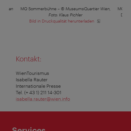
ristian
MQ Sommerbühne
–
© MuseumsQuartier Wien,
MQ Lib
Foto: Klaus Pichler
Diese
Bild in Druckqualität herunterladen
Kontakt:
WienTourismus
Isabella Rauter
Internationale Presse
Tel. (+ 43 1) 211 14-301
isabella.rauter@wien.info
Services