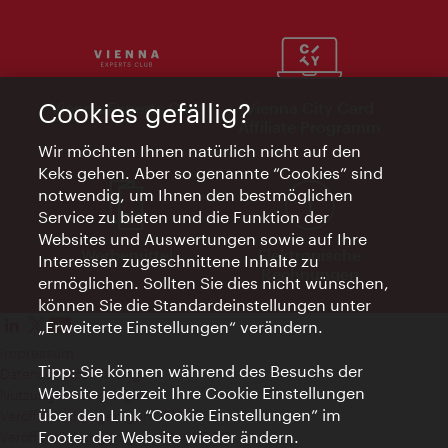
Cookies gefällig?
Vienna Experts Club
Vienna City Card
Affiliate Programm
Wir möchten Ihnen natürlich nicht auf den
Keks gehen. Aber so genannte “Cookies” sind
notwendig, um Ihnen den bestmöglichen
Service zu bieten und die Funktion der
Websites und Auswertungen sowie auf Ihre
Werbemittel
Elektronische
Interessen zugeschnittene Inhalte zu
Rechnungen
ermöglichen. Sollten Sie dies nicht wünschen,
können Sie die Standardeinstellungen unter
„Erweiterte Einstellungen“ verändern.
Impressum
Tipp: Sie können während des Besuchs der
Datenschutzerklärung
Website jederzeit Ihre Cookie Einstellungen
Nutzungsbedingungen
über den Link “Cookie Einstellungen” im
Veröffentlichungen gem. EMFG
Footer der Website wieder ändern.
Veröffentlichungen gem. MedKF‑TG