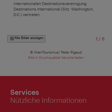
internationalen Destinationsvereinigung
Destinations International (Sitz: Washington,
D.C.) vertreten.
von
Alle Bilder anzeigen
1
/
8
© WienTourismus/ Peter Rigaud
Bild in Druckqualität herunterladen
Services
Nützliche Informationen