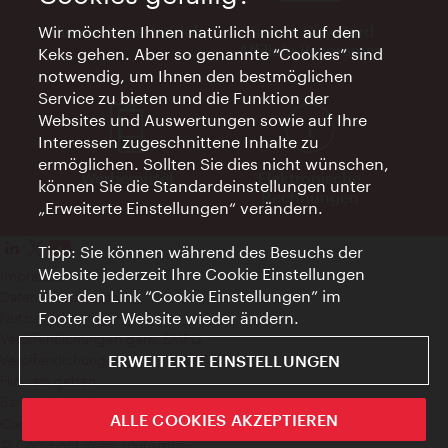
Vienna Experts Club
Vienna City Card
Wir möchten Ihnen natürlich nicht auf den
Affiliate Programm
Keks gehen. Aber so genannte “Cookies” sind
notwendig, um Ihnen den bestmöglichen
Service zu bieten und die Funktion der
Websites und Auswertungen sowie auf Ihre
Interessen zugeschnittene Inhalte zu
ermöglichen. Sollten Sie dies nicht wünschen,
Werbemittel
Elektronische
können Sie die Standardeinstellungen unter
Rechnungen
„Erweiterte Einstellungen“ verändern.
Tipp: Sie können während des Besuchs der
Website jederzeit Ihre Cookie Einstellungen
Impressum
über den Link “Cookie Einstellungen” im
Datenschutzerklärung
Footer der Website wieder ändern.
Nutzungsbedingungen
Veröffentlichungen gem. EMFG
Veröffentlichungen gem. MedKF‑TG
ERWEITERTE EINSTELLUNGEN
Hinweis geben
Barrierefreiheit
ALLE COOKIES AKZEPTIEREN
Cookie Einstellungen
© Copyright Wien Tourismus