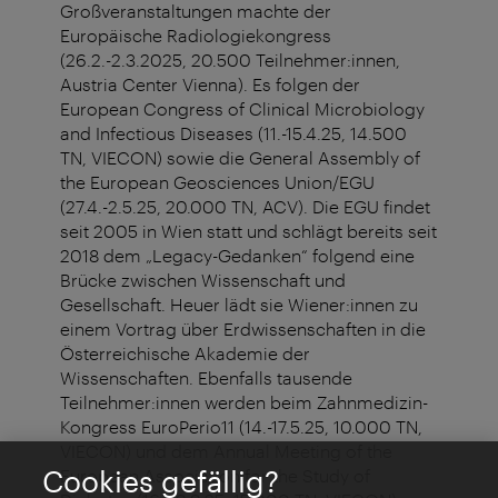
Großveranstaltungen machte der
Europäische Radiologiekongress
(26.2.-2.3.2025, 20.500 Teilnehmer:innen,
Austria Center Vienna). Es folgen der
European Congress of Clinical Microbiology
and Infectious Diseases (11.-15.4.25, 14.500
TN, VIECON) sowie die General Assembly of
the European Geosciences Union/EGU
(27.4.-2.5.25, 20.000 TN, ACV). Die EGU findet
seit 2005 in Wien statt und schlägt bereits seit
2018 dem „Legacy-Gedanken“ folgend eine
Brücke zwischen Wissenschaft und
Gesellschaft. Heuer lädt sie Wiener:innen zu
einem Vortrag über Erdwissenschaften in die
Österreichische Akademie der
Wissenschaften. Ebenfalls tausende
Teilnehmer:innen werden beim Zahnmedizin-
Kongress EuroPerio11 (14.-17.5.25, 10.000 TN,
VIECON) und dem Annual Meeting of the
European Association for the Study of
Cookies gefällig?