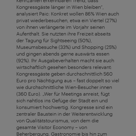
Kennzahlen erkennbaren Trend, dass
Kongressgäste länger in Wien bleiben“,
analysiert Paic: Konkret wollen 86% Wien auch
privat wiederbesuchen, etwa ein Viertel (27%)
von ihnen verlängerte im Vorjahr seinen
Aufenthalt. Sie nutzten ihre Freizeit abseits
der Tagung für Sightseeing (50%),
Museumsbesuche (33%) und Shopping (25%)
und gingen abends gerne auswärts essen
(92%). Ihr Ausgabeverhalten macht sie auch
wirtschaftlich gesehen besonders relevant:
Kongressgäste geben durchschnittlich 560
Euro pro Nächtigung aus – fast doppelt so viel
wie durchschnittliche Wien-Besucher:innen
(360 Euro). „Wer für Meetings anreist, fügt
sich nahtlos ins Gefüge der Stadt ein und
konsumiert hochwertig. Kongresse sind ein
zentraler Baustein in der Weiterentwicklung
von Qualitätstourismus, von dem die
gesamte Visitor Economy – von
Beherbergung, Gastronomie bis hin zum