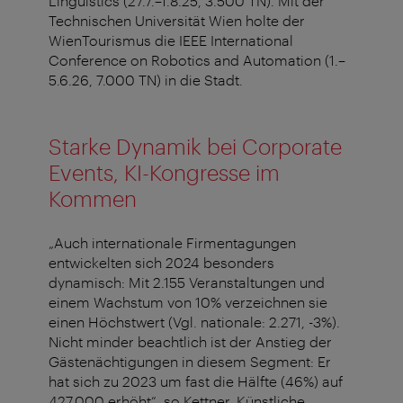
Linguistics (27.7.–1.8.25, 3.500 TN). Mit der
Technischen Universität Wien holte der
WienTourismus die IEEE International
Conference on Robotics and Automation (1.–
5.6.26, 7.000 TN) in die Stadt.
Starke Dynamik bei Corporate
Events, KI-Kongresse im
Kommen
„Auch internationale Firmentagungen
entwickelten sich 2024 besonders
dynamisch: Mit 2.155 Veranstaltungen und
einem Wachstum von 10% verzeichnen sie
einen Höchstwert (Vgl. nationale: 2.271, -3%).
Nicht minder beachtlich ist der Anstieg der
Gästenächtigungen in diesem Segment: Er
hat sich zu 2023 um fast die Hälfte (46%) auf
427.000 erhöht“, so Kettner. Künstliche