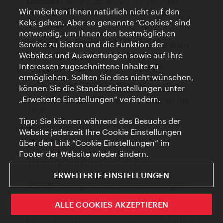
Diabetes (16.-19.9.25, 15.000 TN, VIECON)
Wir möchten Ihnen natürlich nicht auf den
erwartet. „Allein im Vorjahr konnte das Vienna
Keks gehen. Aber so genannte “Cookies” sind
Convention Bureau 120 internationale
notwendig, um Ihnen den bestmöglichen
Kongresse und Firmentagungen mit
Service zu bieten und die Funktion der
insgesamt 150.000 Teilnehmenden für Wien
Websites und Auswertungen sowie auf Ihre
gewinnen, die in den Jahren bis 2030
Interessen zugeschnittene Inhalte zu
stattfinden werden“, erläutert Paic die
ermöglichen. Sollten Sie dies nicht wünschen,
vergleichsweise langen Vorlaufzeiten im
können Sie die Standardeinstellungen unter
Meetingsegment. Derzeit laufen weltweit
„Erweiterte Einstellungen“ verändern.
mehr als 250 Bewerbungen für Meetings bis
2038.
Tipp: Sie können während des Besuchs der
Website jederzeit Ihre Cookie Einstellungen
über den Link “Cookie Einstellungen” im
Highlights für Wiens
Footer der Website wieder ändern.
Tagungsindustrie 2025
ERWEITERTE EINSTELLUNGEN
Alle öffentlich gemeldeten Veranstaltungen
sind auf der Website des Vienna Convention
ALLE COOKIES AKZEPTIEREN
Bureau ersichtlich
(
meeting.vienna.info/de/meetingkalender
).