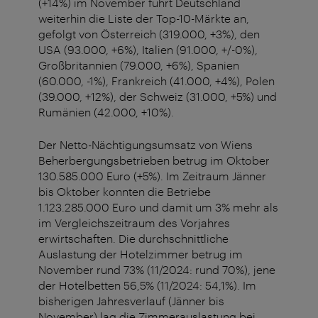
(+14%) im November führt Deutschland
weiterhin die Liste der Top-10-Märkte an,
gefolgt von Österreich (319.000, +3%), den
USA (93.000, +6%), Italien (91.000, +/-0%),
Großbritannien (79.000, +6%), Spanien
(60.000, -1%), Frankreich (41.000, +4%), Polen
(39.000, +12%), der Schweiz (31.000, +5%) und
Rumänien (42.000, +10%).
Der Netto-Nächtigungsumsatz von Wiens
Beherbergungsbetrieben betrug im Oktober
130.585.000 Euro (+5%). Im Zeitraum Jänner
bis Oktober konnten die Betriebe
1.123.285.000 Euro und damit um 3% mehr als
im Vergleichszeitraum des Vorjahres
erwirtschaften. Die durchschnittliche
Auslastung der Hotelzimmer betrug im
November rund 73% (11/2024: rund 70%), jene
der Hotelbetten 56,5% (11/2024: 54,1%). Im
bisherigen Jahresverlauf (Jänner bis
November) lag die Zimmerauslastung bei