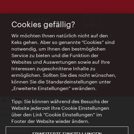
Cookies gefällig?
Vienna Experts Club
Vienna City Card
Wir möchten Ihnen natürlich nicht auf den
Affiliate Programm
Keks gehen. Aber so genannte “Cookies” sind
notwendig, um Ihnen den bestmöglichen
Service zu bieten und die Funktion der
Websites und Auswertungen sowie auf Ihre
Interessen zugeschnittene Inhalte zu
ermöglichen. Sollten Sie dies nicht wünschen,
Werbemittel
Elektronische
können Sie die Standardeinstellungen unter
Rechnungen
„Erweiterte Einstellungen“ verändern.
Tipp: Sie können während des Besuchs der
Website jederzeit Ihre Cookie Einstellungen
Impressum
über den Link “Cookie Einstellungen” im
Datenschutzerklärung
Footer der Website wieder ändern.
Nutzungsbedingungen
Veröffentlichungen gem. EMFG
ERWEITERTE EINSTELLUNGEN
Veröffentlichungen gem. MedKF‑TG