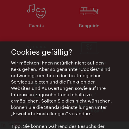
Events
Busguide
Cookies gefällig?
Vienna Experts Club
Vienna City Card
Wir möchten Ihnen natürlich nicht auf den
Affiliate Programm
Keks gehen. Aber so genannte “Cookies” sind
notwendig, um Ihnen den bestmöglichen
Service zu bieten und die Funktion der
Websites und Auswertungen sowie auf Ihre
Interessen zugeschnittene Inhalte zu
ermöglichen. Sollten Sie dies nicht wünschen,
Werbemittel
Elektronische
können Sie die Standardeinstellungen unter
Rechnungen
„Erweiterte Einstellungen“ verändern.
Tipp: Sie können während des Besuchs der