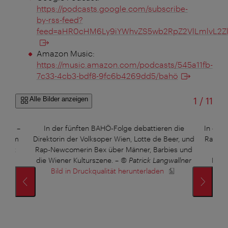
https://podcasts.google.com/subscribe-
by-rss-feed?
feed=aHR0cHM6Ly9iYWhvZS5wb2RpZ2VlLmlvL2
Amazon Music:
https://music.amazon.com/podcasts/545a11fb-
7c33-4cb3-bdf8-9fc6b4269dd5/bahö
von
Alle Bilder anzeigen
1
/
11
mmen –
In der fünften BAHÖ-Folge debattieren die
In der 
ei dem
Direktorin der Volksoper Wien, Lotte de Beer, und
Rapper
sucht
Rap-Newcomerin Bex über Männer, Barbies und
Beer
die Wiener Kulturszene.
–
© Patrick Langwallner
Kultu
Bild in Druckqualität herunterladen
B