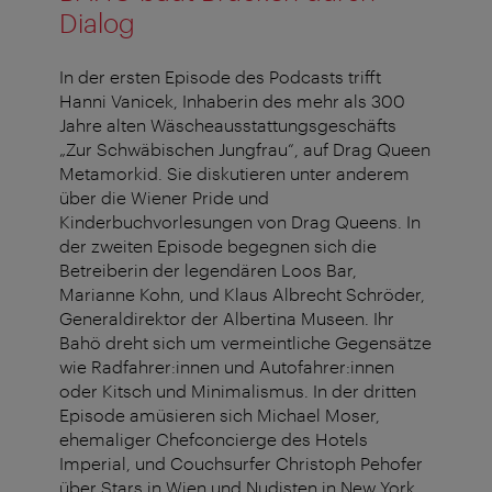
Dialog
In der ersten Episode des Podcasts trifft
Hanni Vanicek, Inhaberin des mehr als 300
Jahre alten Wäscheausstattungsgeschäfts
„Zur Schwäbischen Jungfrau“, auf Drag Queen
Metamorkid. Sie diskutieren unter anderem
über die Wiener Pride und
Kinderbuchvorlesungen von Drag Queens. In
der zweiten Episode begegnen sich die
Betreiberin der legendären Loos Bar,
Marianne Kohn, und Klaus Albrecht Schröder,
Generaldirektor der Albertina Museen. Ihr
Bahö dreht sich um vermeintliche Gegensätze
wie Radfahrer:innen und Autofahrer:innen
oder Kitsch und Minimalismus. In der dritten
Episode amüsieren sich Michael Moser,
ehemaliger Chefconcierge des Hotels
Imperial, und Couchsurfer Christoph Pehofer
über Stars in Wien und Nudisten in New York.