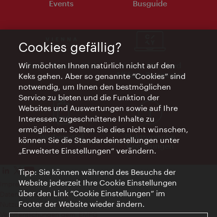
Events
Busguide
Cookies gefällig?
Vienna Experts Club
Vienna City Card
Wir möchten Ihnen natürlich nicht auf den
Affiliate Programm
Keks gehen. Aber so genannte “Cookies” sind
notwendig, um Ihnen den bestmöglichen
Service zu bieten und die Funktion der
Websites und Auswertungen sowie auf Ihre
Interessen zugeschnittene Inhalte zu
ermöglichen. Sollten Sie dies nicht wünschen,
Werbemittel
Elektronische
können Sie die Standardeinstellungen unter
Rechnungen
„Erweiterte Einstellungen“ verändern.
Tipp: Sie können während des Besuchs der
Website jederzeit Ihre Cookie Einstellungen
Impressum
über den Link “Cookie Einstellungen” im
Datenschutzerklärung
Footer der Website wieder ändern.
Nutzungsbedingungen
Veröffentlichungen gem. EMFG