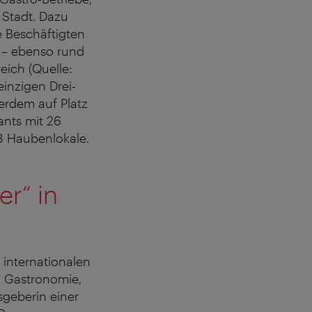
 Stadt. Dazu
e Beschäftigten
o – ebenso rund
eich (Quelle:
inzigen Drei-
ßerdem auf Platz
ants mit 26
8 Haubenlokale.
er“ in
internationalen
n Gastronomie,
sgeberin einer