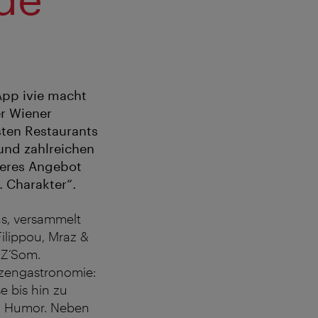
App ivie macht
er Wiener
sten Restaurants
und zahlreichen
teres Angebot
. Charakter“.
ens, versammelt
ilippou, Mraz &
 Z’Som.
tzengastronomie:
e bis hin zu
nd Humor. Neben