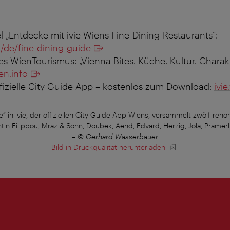
l „Entdecke mit ivie Wiens Fine-Dining-Restaurants“:
/de/fine-dining-guide
 WienTourismus: „Vienna Bites. Küche. Kultur. Charakt
en.info
ffizielle City Guide App – kostenlos zum Download:
ivie
“ in ivie, der offiziellen City Guide App Wiens, versammelt zwölf re
tin Filippou, Mraz & Sohn, Doubek, Aend, Edvard, Herzig, Jola, Pramerl
–
© Gerhard Wasserbauer
Bild in Druckqualität herunterladen