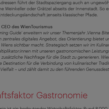
dressen führt der Stadtspaziergang auch an ungewöh
che Weinkeller oder Grätzel abseits der Innenstadt. So e
 Entdeckungslandschaft jenseits klassischer Pfade.
r, CEO des WienTourismus
ning Guide‘ erweitern wir unser Themenjahr ‚Vienna Bites
 zentrales digitales Angebot, das Orientierung bietet u
Wiens sichtbar macht. Strategisch setzen wir im Kulinar
ultiplikator:innen mit unseren gastronomischen Leistung
 zusätzliche Nachfrage für die Stadt zu generieren. Wie
 Destination für die Verbindung von kulinarischer Tradi
 Vielfalt – und zählt damit zu den führenden Genussdes
ftsfaktor Gastronomie
e ist ein bedeutender Wirtschaftsfaktor: Rund 8.000 