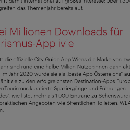
ifft damit international auf großes Interesse: Über 1.30
reifen das Themenjahr bereits auf.
i Millionen Downloads für
rismus-App ivie
tt die offizielle City Guide App Wiens die Marke von zw
ahr sind rund eine halbe Million Nutzer:innen darin ak
 im Jahr 2020 wurde sie als „beste App Österreichs“ a
ählt sie zu den erfolgreichsten Destination-Apps Euro
nTourismus kuratierte Spaziergänge und Führungen 
des“. ivie listet mehr als 1.000 Einträge zu Sehenswürdi
 praktischen Angeboten wie öffentlichen Toiletten, W
n.