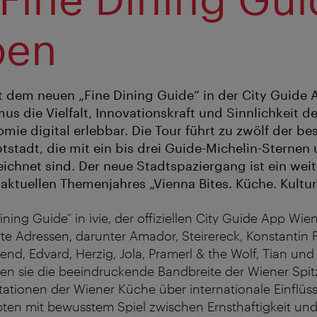
ben
t dem neuen „Fine Dining Guide“ in der City Guide 
us die Vielfalt, Innovationskraft und Sinnlichkeit d
mie digital erlebbar. Die Tour führt zu zwölf der be
stadt, die mit ein bis drei Guide-Michelin-Sternen 
chnet sind. Der neue Stadtspaziergang ist ein wei
ktuellen Themenjahres „Vienna Bites. Küche. Kultur
ining Guide“ in ivie, der offiziellen City Guide App Wi
e Adressen, darunter Amador, Steirereck, Konstantin F
nd, Edvard, Herzig, Jola, Pramerl & the Wolf, Tian und
n sie die beeindruckende Bandbreite der Wiener Spi
ationen der Wiener Küche über internationale Einflüss
pten mit bewusstem Spiel zwischen Ernsthaftigkeit u