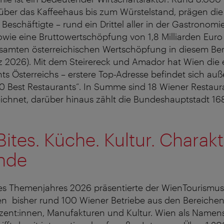
über das Kaffeehaus bis zum Würstelstand, prägen die
schäftigte – rund ein Drittel aller in der Gastronomi
sowie eine Bruttowertschöpfung von 1,8 Milliarden Eur
gesamten österreichischen Wertschöpfung in diesem Ber
 2026). Mit dem Steirereck und Amador hat Wien die e
ts Österreichs – erstere Top-Adresse befindet sich au
50 Best Restaurants“. In Summe sind 18 Wiener Restaur
ichnet, darüber hinaus zählt die Bundeshauptstadt 16
Bites. Küche. Kultur. Charakt
unde
s Themenjahres 2026 präsentierte der WienTourismus 
nen bisher rund 100 Wiener Betriebe aus den Bereiche
uzent:innen, Manufakturen und Kultur. Wien als Namen