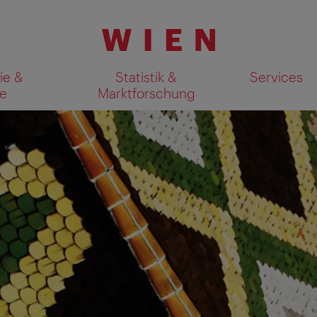
ie &
Statistik &
Services
e
Marktforschung
Suchergebnisse auf Karte an