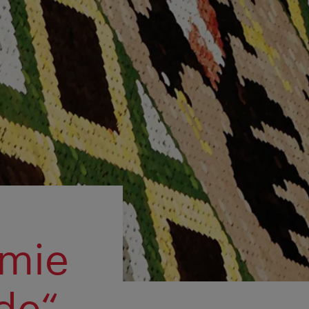
omie
de“