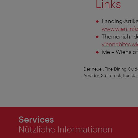
Links
Landing-Artike
www.wien.info
Themenjahr des
viennabites.wi
ivie – Wiens o
Der neue „Fine Dining Guide
Amador, Steirereck, Konstan
Services
Nützliche Informationen