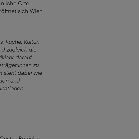
nliche Orte –
röffnet sich Wien
. Küche. Kultur.
nd zugleich die
ikjahr darauf,
sträger:innen zu
n steht dabei wie
tion und
tinationen
Gastro-Betriebe,