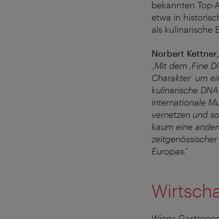
bekannten Top-A
etwa in historis
als kulinarische
Norbert Kettne
„Mit dem ‚Fine Di
Charakter‘ um ein
kulinarische DNA 
internationale M
vernetzen und so
kaum eine andere
zeitgenössischer
Europas.“
Wirtscha
Wiens Gastronomi