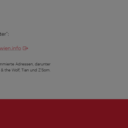
er“:
.wien.info
nommierte Adressen, darunter
Der neue „Fine Dining Guide“ in ivie, d
 & the Wolf, Tian und Z’Som.
Amador, Steirereck, Konstantin Filippou,