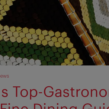
News
s Top-Gastron
„Fine Dining Gui