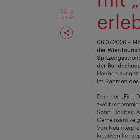
SEITE
erle
TEILEN
Seite
teilen
06.07.2026 – Mi
der WienTourism
Spitzengastrono
der Bundeshaupt
Hauben ausgezei
im Rahmen des a
Der neue „Fine D
zwölf renommiert
Sohn, Doubek, Ae
Gemeinsam zeige
Von Neuinterpret
kreativen Konze