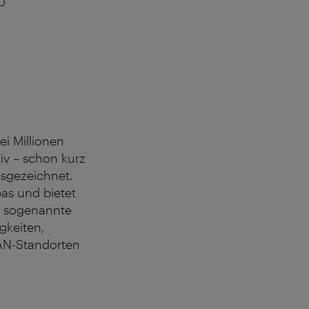
0
ei Millionen
tiv – schon kurz
usgezeichnet.
pas und bietet
– sogenannte
gkeiten,
LAN-Standorten