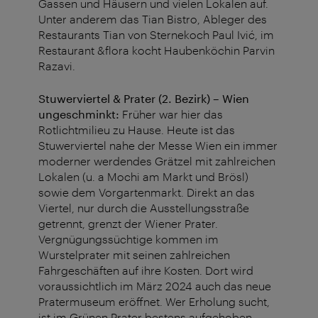
Gassen und Häusern und vielen Lokalen auf.
Unter anderem das Tian Bistro, Ableger des
Restaurants Tian von Sternekoch Paul Ivić, im
Restaurant &flora kocht Haubenköchin Parvin
Razavi.
Stuwerviertel & Prater (2. Bezirk) – Wien
ungeschminkt:
Früher war hier das
Rotlichtmilieu zu Hause. Heute ist das
Stuwerviertel nahe der Messe Wien ein immer
moderner werdendes Grätzel mit zahlreichen
Lokalen (u. a Mochi am Markt und Brösl)
sowie dem Vorgartenmarkt. Direkt an das
Viertel, nur durch die Ausstellungsstraße
getrennt, grenzt der Wiener Prater.
Vergnügungssüchtige kommen im
Wurstelprater mit seinen zahlreichen
Fahrgeschäften auf ihre Kosten. Dort wird
voraussichtlich im März 2024 auch das neue
Pratermuseum eröffnet. Wer Erholung sucht,
ist im Grünen Prater bestens aufgehoben.