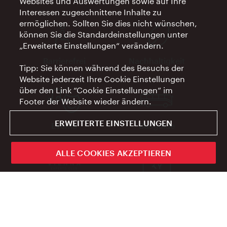
Websites und Auswertungen sowie auf Ihre
Interessen zugeschnittene Inhalte zu
ermöglichen. Sollten Sie dies nicht wünschen,
können Sie die Standardeinstellungen unter
„Erweiterte Einstellungen“ verändern.
Barrierefrei
Nachhaltigkeit
Tipp: Sie können während des Besuchs der
Website jederzeit Ihre Cookie Einstellungen
über den Link “Cookie Einstellungen” im
Footer der Website wieder ändern.
ERWEITERTE EINSTELLUNGEN
Events
Busguide
ALLE COOKIES AKZEPTIEREN
Vienna Experts Club
Vienna City Card
Affiliate Programm