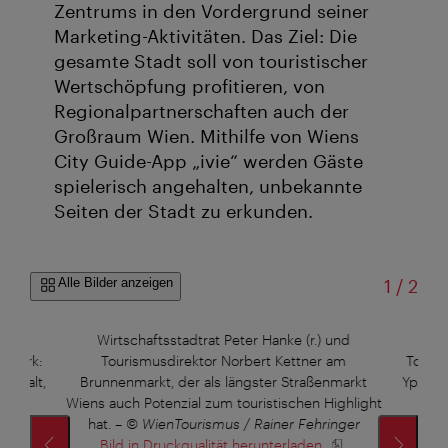
Zentrums in den Vordergrund seiner
Marketing-Aktivitäten. Das Ziel: Die
gesamte Stadt soll von touristischer
Wertschöpfung profitieren, von
Regionalpartnerschaften auch der
Großraum Wien. Mithilfe von Wiens
City Guide-App „ivie“ werden Gäste
spielerisch angehalten, unbekannte
Seiten der Stadt zu erkunden.
von
Alle Bilder anzeigen
1
/
2
und
Wirtschaftsstadtrat Peter Hanke (r.) und
Wi
Bezirk:
Tourismusdirektor Norbert Kettner am
Touris
ielfalt,
Brunnenmarkt, der als längster Straßenmarkt
Yppenpl
nd
Wiens auch Potenzial zum touristischen Highlight
K
rätzel
hat.
–
© WienTourismus / Rainer Fehringer
pulsi
Bild in Druckqualität herunterladen