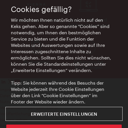
Cookies gefällig?
Vienna Experts Club
Vienna City Card
Wir möchten Ihnen natürlich nicht auf den
Affiliate Programm
Keks gehen. Aber so genannte “Cookies” sind
notwendig, um Ihnen den bestmöglichen
Service zu bieten und die Funktion der
Websites und Auswertungen sowie auf Ihre
Interessen zugeschnittene Inhalte zu
ermöglichen. Sollten Sie dies nicht wünschen,
Werbemittel
Elektronische
können Sie die Standardeinstellungen unter
Rechnungen
„Erweiterte Einstellungen“ verändern.
Tipp: Sie können während des Besuchs der
Website jederzeit Ihre Cookie Einstellungen
Impressum
über den Link “Cookie Einstellungen” im
Datenschutzerklärung
Footer der Website wieder ändern.
Nutzungsbedingungen
Veröffentlichungen gem. EMFG
ERWEITERTE EINSTELLUNGEN
Veröffentlichungen gem. MedKF‑TG
Hinweis geben
Barrierefreiheit