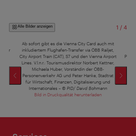
von
Alle Bilder anzeigen
1
/
4
 mit
Ab sofort gibt es die Vienna City Card auch mit
V.l
 Tour
inkludiertem Flughafen-Transfer via ÖBB Railjet,
M
City Airport Train (CAT), S7 und den Vienna Airport
Perso
Lines. V.l.n.r.: Tourismusdirektor Norbert Kettner,
für 
Michaela Huber, Vorständin der ÖBB-
In
Personenverkehr AG und Peter Hanke, Stadtrat
für Wirtschaft, Finanzen, Digitalisierung und
Internationales
–
© PID/ Daivd Bohmann
Bild in Druckqualität herunterladen