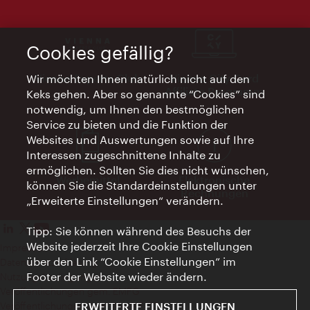
Cookies gefällig?
Vienna Experts Club
Vienna City Card
Wir möchten Ihnen natürlich nicht auf den
Affiliate Programm
Keks gehen. Aber so genannte “Cookies” sind
notwendig, um Ihnen den bestmöglichen
Service zu bieten und die Funktion der
Websites und Auswertungen sowie auf Ihre
Interessen zugeschnittene Inhalte zu
ermöglichen. Sollten Sie dies nicht wünschen,
Werbemittel
Elektronische
können Sie die Standardeinstellungen unter
Rechnungen
„Erweiterte Einstellungen“ verändern.
Tipp: Sie können während des Besuchs der
Website jederzeit Ihre Cookie Einstellungen
Impressum
über den Link “Cookie Einstellungen” im
Datenschutzerklärung
Footer der Website wieder ändern.
Nutzungsbedingungen
Veröffentlichungen gem. EMFG
ERWEITERTE EINSTELLUNGEN
Veröffentlichungen gem. MedKF‑TG